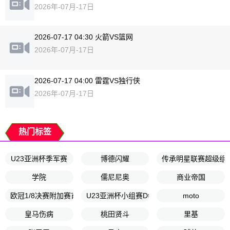
2026年-07月-17日
2026-07-17 04:30 火箭VS篮网
2026年-07月-17日
2026-07-17 04:00 雷霆VS独行侠
2026年-07月-17日
热门标签
U23亚洲杯季军赛
博德闪耀
传承明星联赛超级组
学院
儒尼尼奥
商业帝国
欧冠1/8决赛附加赛首回合
U23亚洲杯小组赛D组
moto
皇马伤病
桃田贤斗
里基