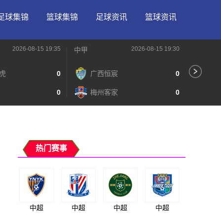
足球集锦
篮球集锦
足球资讯
篮球资讯
2026-08-15 19:35
2026-08-15 19:30
中甲
中甲
虎
0
广西恒宸
0
无
0
梅州客家
0
广
热门赛事
中超
中超
中超
中超