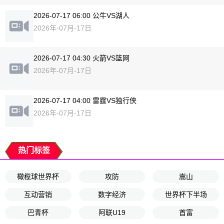
2026-07-17 06:00 公牛VS湖人
2026年-07月-17日
2026-07-17 04:30 火箭VS篮网
2026年-07月-17日
2026-07-17 04:00 雷霆VS独行侠
2026年-07月-17日
热门标签
橄榄球世界杯
攻防
嵩山
互动营销
数字经济
世界杯下半场
巴青杯
阿联U19
首富