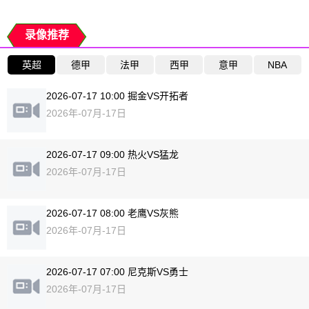
录像推荐
英超
德甲
法甲
西甲
意甲
NBA
2026-07-17 10:00 掘金VS开拓者
2026年-07月-17日
2026-07-17 09:00 热火VS猛龙
2026年-07月-17日
2026-07-17 08:00 老鹰VS灰熊
2026年-07月-17日
2026-07-17 07:00 尼克斯VS勇士
2026年-07月-17日