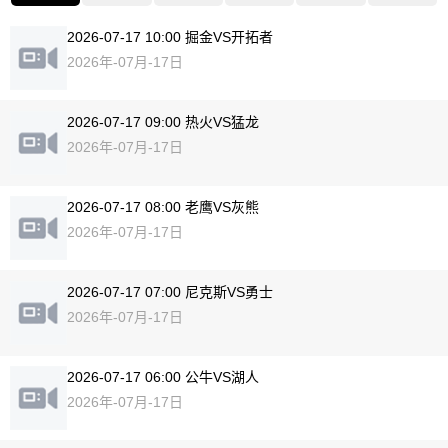
2026-07-17 10:00 掘金VS开拓者
2026年-07月-17日
2026-07-17 09:00 热火VS猛龙
2026年-07月-17日
2026-07-17 08:00 老鹰VS灰熊
2026年-07月-17日
2026-07-17 07:00 尼克斯VS勇士
2026年-07月-17日
2026-07-17 06:00 公牛VS湖人
2026年-07月-17日