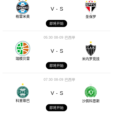
V
S
-
格雷米奥
圣保罗
即将开始
05:30
08-09
巴西甲
V
S
-
瑞模贝雷
米内罗竞技
即将开始
07:30
08-09
巴西甲
V
S
-
科里蒂巴
沙佩科恩斯
即将开始