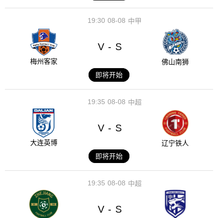
19:30
08-08
中甲
V
S
-
梅州客家
佛山南狮
即将开始
19:35
08-08
中超
V
S
-
大连英博
辽宁铁人
即将开始
19:35
08-08
中超
V
S
-