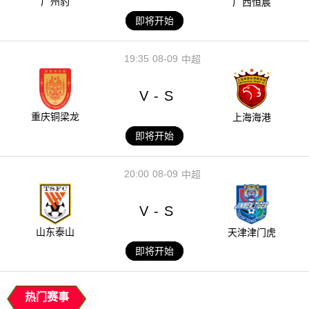
广州豹
广西恒宸
即将开始
19:35
08-09
中超
V
S
-
重庆铜梁龙
上海海港
即将开始
20:00
08-09
中超
V
S
-
山东泰山
天津津门虎
即将开始
热门赛事