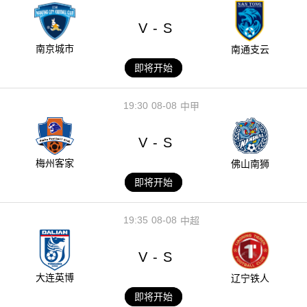
V
S
-
南京城市
南通支云
即将开始
19:30
08-08
中甲
V
S
-
梅州客家
佛山南狮
即将开始
19:35
08-08
中超
V
S
-
大连英博
辽宁铁人
即将开始