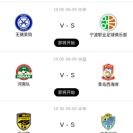
19:00
08-09
中甲
V
S
-
无锡吴钩
宁波职业足球俱乐部
即将开始
19:00
08-09
中超
V
S
-
河南队
青岛西海岸
即将开始
19:30
08-09
中甲
V
S
-