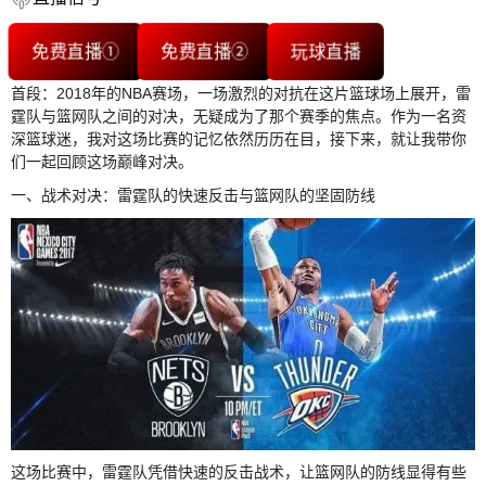
免费直播①
免费直播②
玩球直播
首段：2018年的NBA赛场，一场激烈的对抗在这片篮球场上展开，雷
霆队与篮网队之间的对决，无疑成为了那个赛季的焦点。作为一名资
深篮球迷，我对这场比赛的记忆依然历历在目，接下来，就让我带你
们一起回顾这场巅峰对决。
一、战术对决：雷霆队的快速反击与篮网队的坚固防线
这场比赛中，雷霆队凭借快速的反击战术，让篮网队的防线显得有些