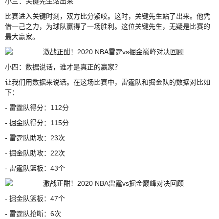
小三：关键先生站出来
比赛进入关键时刻，双方比分紧咬。这时，关键先生站了出来。他凭
借一己之力，为球队赢得了一场胜利。这位关键先生，无疑是比赛的
最大赢家。
小四：数据说话，谁才是真正的赢家？
让我们用数据来说话。在这场比赛中，雷霆队和掘金队的数据对比如
下：
- 雷霆队得分：112分
- 掘金队得分：115分
- 雷霆队助攻：23次
- 掘金队助攻：22次
- 雷霆队篮板：43个
- 掘金队篮板：47个
- 雷霆队抢断：6次