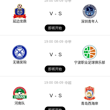
18:00
08-09
中甲
V
S
-
延边龙鼎
深圳青年人
即将开始
19:00
08-09
中甲
V
S
-
无锡吴钩
宁波职业足球俱乐部
即将开始
19:00
08-09
中超
V
S
-
河南队
青岛西海岸
即将开始