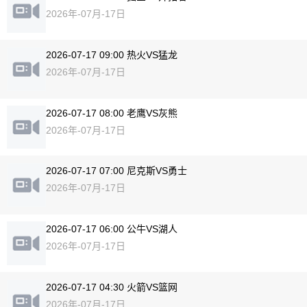
2026年-07月-17日
2026-07-17 09:00 热火VS猛龙
2026年-07月-17日
2026-07-17 08:00 老鹰VS灰熊
2026年-07月-17日
2026-07-17 07:00 尼克斯VS勇士
2026年-07月-17日
2026-07-17 06:00 公牛VS湖人
2026年-07月-17日
2026-07-17 04:30 火箭VS篮网
2026年-07月-17日