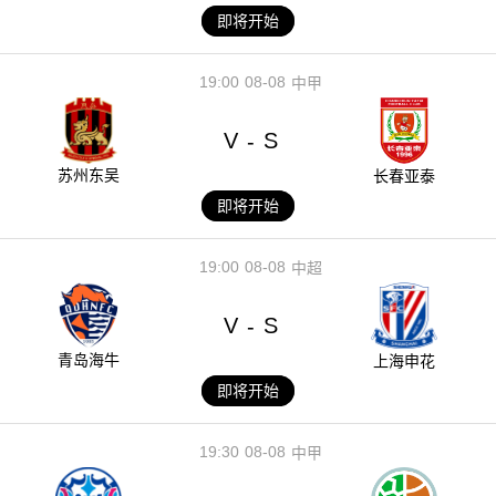
即将开始
19:00
08-08
中甲
V
S
-
苏州东吴
长春亚泰
即将开始
19:00
08-08
中超
V
S
-
青岛海牛
上海申花
即将开始
19:30
08-08
中甲