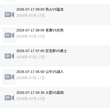
2026-07-17 09:00 热火VS猛龙
2026年-07月-17日
2026-07-17 08:00 老鹰VS灰熊
2026年-07月-17日
2026-07-17 07:00 尼克斯VS勇士
2026年-07月-17日
2026-07-17 06:00 公牛VS湖人
2026年-07月-17日
2026-07-17 04:30 火箭VS篮网
2026年-07月-17日