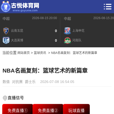
2026-08-15 20:00
2026-08-15 20
中超
中超
0
云南玉昆
上海申花
0
大连英博
河南队
当前位置:
>
>
网站首页
篮球资讯
NBA名画复刻：篮球艺术的新篇章
NBA名画复刻：篮球艺术的新篇章
数值
对抗赛
爵士乐
2026-07-08 16:54:05
直播信号
免费直播①
免费直播②
玩球直播