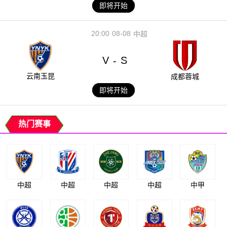
即将开始
20:00
08-08
中超
V
S
-
云南玉昆
成都蓉城
即将开始
热门赛事
中超
中超
中超
中超
中甲