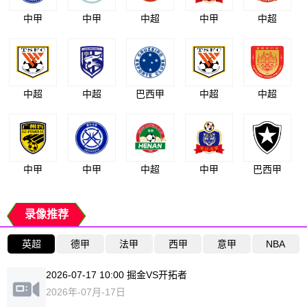
中甲
中甲
中超
中甲
中超
中超
中超
巴西甲
中超
中超
中甲
中甲
中超
中甲
巴西甲
录像推荐
英超
德甲
法甲
西甲
意甲
NBA
2026-07-17 10:00 掘金VS开拓者
2026年-07月-17日