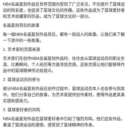
NBA名画复刻作品在世界范围内受到了广泛关注，不仅提升了篮球运
动的知名度，也促进了篮球文化的传播。这些作品成为了篮球爱好者
和艺术收藏家的珍品，成为了篮球文化的一部分。
名画复刻背后的故事
每一幅NBA名画复刻作品背后，都有一段动人的故事。让我们来了解
一下其中的一些故事。
1. 艺术家的灵感来源
艺术家们在创作NBA名画复刻作品时，往往会从篮球运动员的职业生
涯、比赛瞬间、个人经历等方面寻找灵感。这些灵感让他们能够将作
品中的篮球精神传达给观众。
2. 篮球运动员的参与
部分NBA名画复刻作品在创作过程中，篮球运动员本人也会参与到其
中。他们分享自己的故事，为艺术家提供创作素材，使得作品更具真
实感和感染力。
3. 篮球爱好者的共鸣
NBA名画复刻作品在篮球爱好者中引起了强烈共鸣。他们这些作品，
重温了篮球运动的激情，感受到了篮球精神的传承。