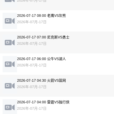
2026年-07月-17日
2026-07-17 08:00 老鹰VS灰熊
2026年-07月-17日
2026-07-17 07:00 尼克斯VS勇士
2026年-07月-17日
2026-07-17 06:00 公牛VS湖人
2026年-07月-17日
2026-07-17 04:30 火箭VS篮网
2026年-07月-17日
2026-07-17 04:00 雷霆VS独行侠
2026年-07月-17日