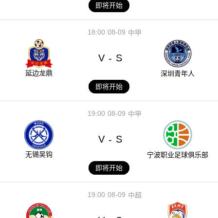
即将开始
18:00
08-09
中甲
V
S
-
延边龙鼎
深圳青年人
即将开始
19:00
08-09
中甲
V
S
-
无锡吴钩
宁波职业足球俱乐部
即将开始
19:00
08-09
中超