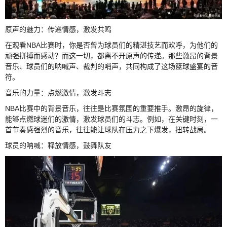
原声的魅力：传递情感，激发共鸣
在观看NBA比赛时，你是否曾为球员们的精湛技艺而欢呼，为他们的
顽强拼搏而感动？而这一切，都离不开原声的传递。那些激昂的背景
音乐、球员们的呐喊声、裁判的哨声，共同构成了这场篮球盛宴的音
符。
音乐的力量：点燃激情，激发斗志
NBA比赛中的背景音乐，往往是比赛氛围的重要推手。激昂的旋律，
能够点燃球迷们的激情，激发球员们的斗志。例如，在关键时刻，一
首节奏感强烈的音乐，往往能让球队在压力之下爆发，扭转战局。
球员的呐喊：释放情感，鼓舞队友