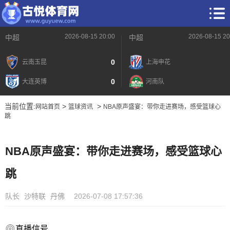
2026-08-15 20:00
2026-08-15 20
中超
中超
0
云南玉昆
上海申花
0
大连英博
河南队
当前位置:
>
>
网站首页
篮球资讯
NBA原声盛宴：带你走进赛场，感受篮球心
跳
NBA原声盛宴：带你走进赛场，感受篮球心
跳
队长
沙特联
丹佛
2026-07-08 17:57:36
直播信号