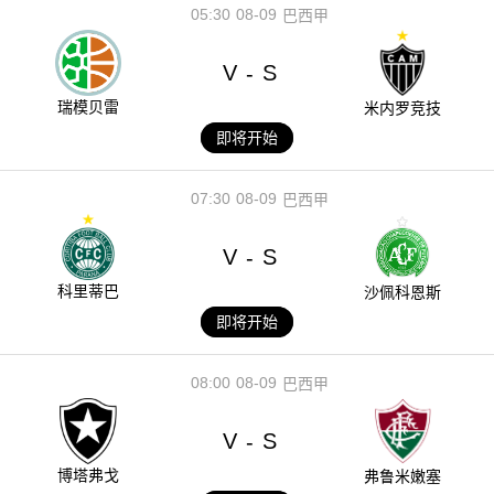
05:30
08-09
巴西甲
V
S
-
瑞模贝雷
米内罗竞技
即将开始
07:30
08-09
巴西甲
V
S
-
科里蒂巴
沙佩科恩斯
即将开始
08:00
08-09
巴西甲
V
S
-
博塔弗戈
弗鲁米嫩塞