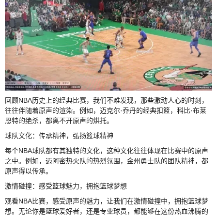
回顾NBA历史上的经典比赛，我们不难发现，那些激动人心的时刻，
往往伴随着原声的渲染。例如，迈克尔·乔丹的经典扣篮，科比·布莱
恩特的绝杀，都离不开原声的烘托。
球队文化：传承精神，弘扬篮球精神
每个NBA球队都有其独特的文化，这种文化往往体现在比赛中的原声
之中。例如，迈阿密热火队的热烈氛围，金州勇士队的团队精神，都
原声得以传承。
激情碰撞：感受篮球魅力，拥抱篮球梦想
观看NBA比赛，感受原声的魅力，让我们在激情碰撞中，拥抱篮球梦
想。无论你是篮球爱好者，还是专业球员，都能够在这份热血沸腾的