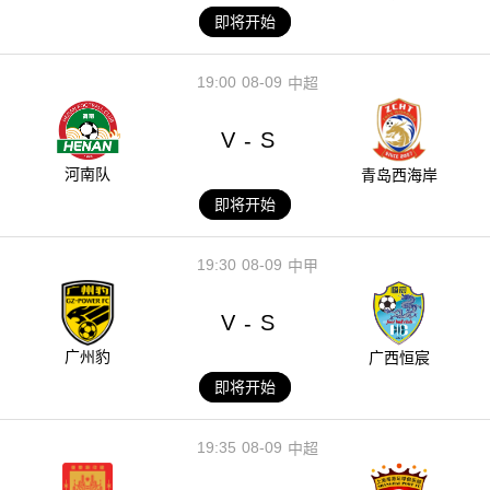
即将开始
19:00
08-09
中超
V
S
-
河南队
青岛西海岸
即将开始
19:30
08-09
中甲
V
S
-
广州豹
广西恒宸
即将开始
19:35
08-09
中超