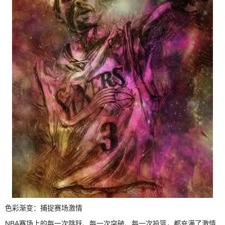
色彩渐变：捕捉赛场激情
NBA赛场上的每一次跳跃、每一次突破、每一次投篮，都充满了激情