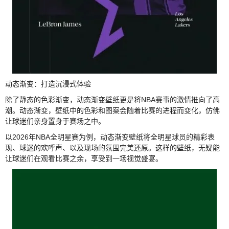
动态渐变：打造沉浸式体验
除了静态的色彩渐变，动态渐变壁纸更是将NBA赛事的激情推向了高
潮。动态渐变，壁纸中的色彩和图案会随着比赛的进程而变化，仿佛
让球迷们亲身置身于赛场之中。
以2026年NBA全明星赛为例，动态渐变壁纸将全明星球员的精彩表
现、球迷的欢呼声、以及现场的氛围完美还原。这样的壁纸，无疑能
让球迷们在观看比赛之余，享受到一场视觉盛宴。