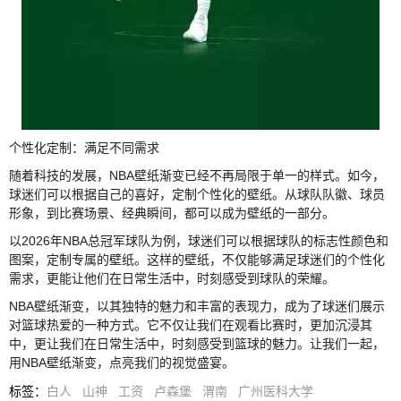
个性化定制：满足不同需求
随着科技的发展，NBA壁纸渐变已经不再局限于单一的样式。如今，
球迷们可以根据自己的喜好，定制个性化的壁纸。从球队队徽、球员
形象，到比赛场景、经典瞬间，都可以成为壁纸的一部分。
以2026年NBA总冠军球队为例，球迷们可以根据球队的标志性颜色和
图案，定制专属的壁纸。这样的壁纸，不仅能够满足球迷们的个性化
需求，更能让他们在日常生活中，时刻感受到球队的荣耀。
NBA壁纸渐变，以其独特的魅力和丰富的表现力，成为了球迷们展示
对篮球热爱的一种方式。它不仅让我们在观看比赛时，更加沉浸其
中，更让我们在日常生活中，时刻感受到篮球的魅力。让我们一起，
用NBA壁纸渐变，点亮我们的视觉盛宴。
标签
：
白人
山神
工资
卢森堡
渭南
广州医科大学