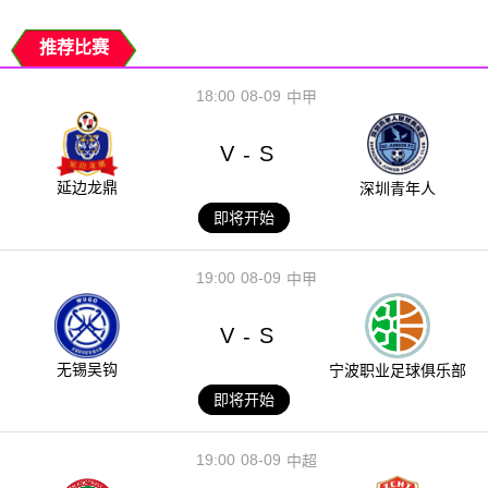
推荐比赛
18:00
08-09
中甲
V
S
-
延边龙鼎
深圳青年人
即将开始
19:00
08-09
中甲
V
S
-
无锡吴钩
宁波职业足球俱乐部
即将开始
19:00
08-09
中超