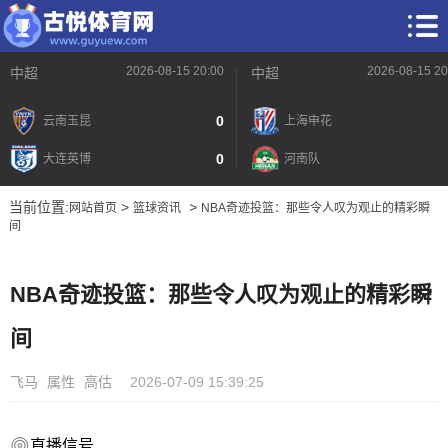
2026-08-15 20:00
2026-08-15 20
中超
中超
0
云南玉昆
上海申花
0
大连英博
河南队
当前位置:
>
>
网站首页
篮球资讯
NBA奇迹投篮：那些令人叹为观止的精彩瞬
间
NBA奇迹投篮：那些令人叹为观止的精彩瞬
间
飞马
属性
高估
2026-07-09 15:39:25
直播信号