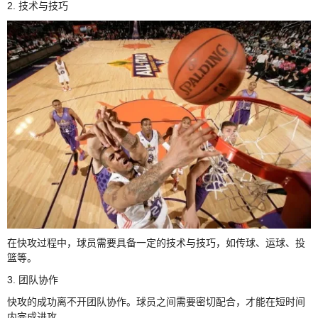
2. 技术与技巧
在快攻过程中，球员需要具备一定的技术与技巧，如传球、运球、投
篮等。
3. 团队协作
快攻的成功离不开团队协作。球员之间需要密切配合，才能在短时间
内完成进攻。