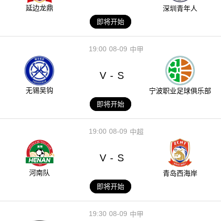
延边龙鼎
深圳青年人
即将开始
19:00
08-09
中甲
V
S
-
无锡吴钩
宁波职业足球俱乐部
即将开始
19:00
08-09
中超
V
S
-
河南队
青岛西海岸
即将开始
19:30
08-09
中甲