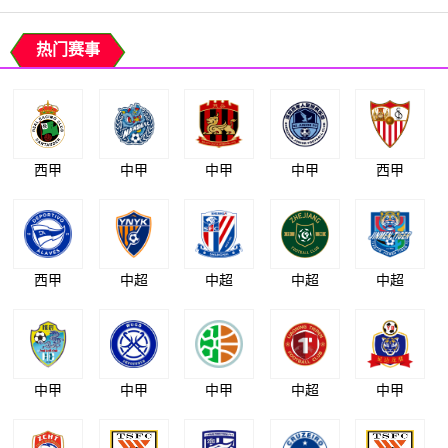
热门赛事
西甲
中甲
中甲
中甲
西甲
西甲
中超
中超
中超
中超
中甲
中甲
中甲
中超
中甲