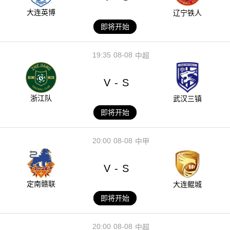
大连英博
辽宁铁人
即将开始
19:35
08-08
中超
V
S
-
浙江队
武汉三镇
即将开始
20:00
08-08
中甲
V
S
-
定南赣联
大连鲲城
即将开始
20:00
08-08
中超