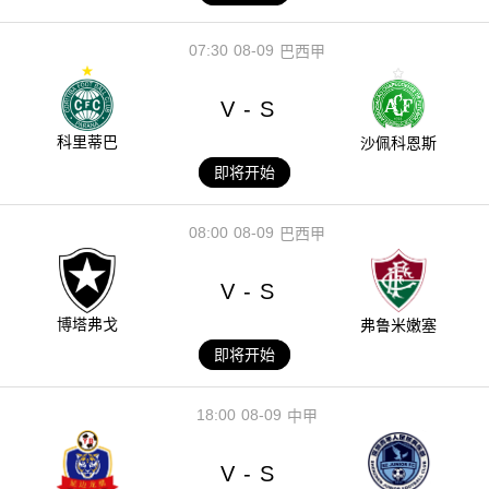
07:30
08-09
巴西甲
V
S
-
科里蒂巴
沙佩科恩斯
即将开始
08:00
08-09
巴西甲
V
S
-
博塔弗戈
弗鲁米嫩塞
即将开始
18:00
08-09
中甲
V
S
-