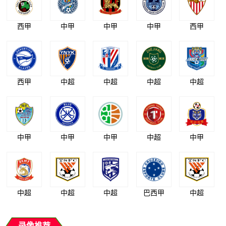
西甲
中甲
中甲
中甲
西甲
西甲
中超
中超
中超
中超
中甲
中甲
中甲
中超
中甲
中超
中超
中超
巴西甲
中超
录像推荐