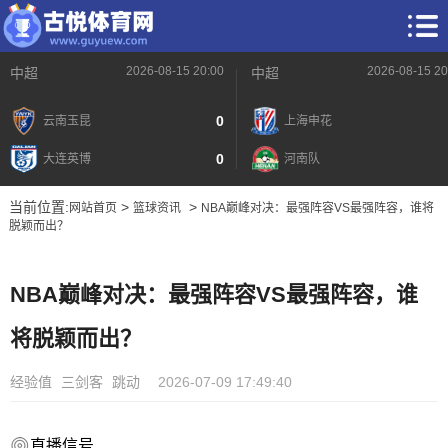
2026-08-15 20:00
2026-08-15 20
中超
中超
0
云南玉昆
上海申花
0
大连英博
河南队
当前位置:
>
>
网站首页
篮球资讯
NBA巅峰对决：最强阵容VS最强阵容，谁将
脱颖而出？
NBA巅峰对决：最强阵容VS最强阵容，谁
将脱颖而出？
经验值
三剑客
跳动
2026-07-09 17:49:40
直播信号