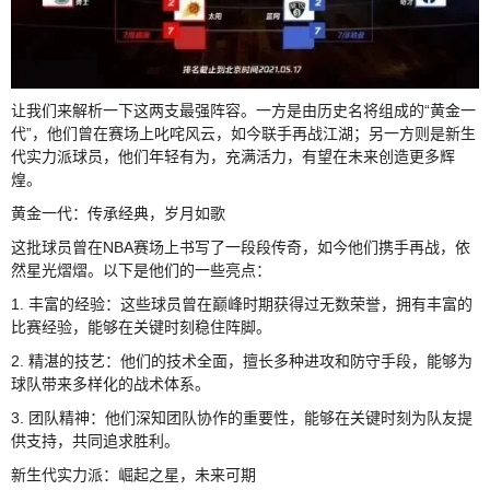
让我们来解析一下这两支最强阵容。一方是由历史名将组成的“黄金一
代”，他们曾在赛场上叱咤风云，如今联手再战江湖；另一方则是新生
代实力派球员，他们年轻有为，充满活力，有望在未来创造更多辉
煌。
黄金一代：传承经典，岁月如歌
这批球员曾在NBA赛场上书写了一段段传奇，如今他们携手再战，依
然星光熠熠。以下是他们的一些亮点：
1. 丰富的经验：这些球员曾在巅峰时期获得过无数荣誉，拥有丰富的
比赛经验，能够在关键时刻稳住阵脚。
2. 精湛的技艺：他们的技术全面，擅长多种进攻和防守手段，能够为
球队带来多样化的战术体系。
3. 团队精神：他们深知团队协作的重要性，能够在关键时刻为队友提
供支持，共同追求胜利。
新生代实力派：崛起之星，未来可期