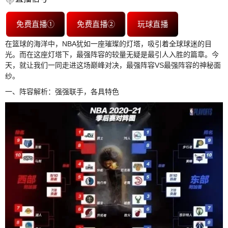
免费直播①
免费直播②
玩球直播
在篮球的海洋中，NBA犹如一座璀璨的灯塔，吸引着全球球迷的目
光。而在这座灯塔下，最强阵容的较量无疑是最引人入胜的篇章。今
天，就让我们一同走进这场巅峰对决，最强阵容VS最强阵容的神秘面
纱。
一、阵容解析：强强联手，各具特色