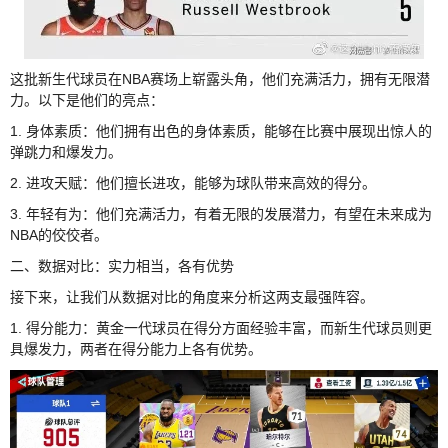
这批新生代球员在NBA赛场上崭露头角，他们充满活力，拥有无限潜
力。以下是他们的亮点：
1. 身体素质：他们拥有出色的身体素质，能够在比赛中展现出惊人的
弹跳力和爆发力。
2. 进攻天赋：他们擅长进攻，能够为球队带来高效的得分。
3. 年轻有为：他们充满活力，有着无限的发展潜力，有望在未来成为
NBA的佼佼者。
二、数据对比：实力相当，各有优势
接下来，让我们从数据对比的角度来分析这两支最强阵容。
1. 得分能力：黄金一代球员在得分方面经验丰富，而新生代球员则更
具爆发力，两者在得分能力上各有优势。