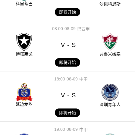
科里蒂巴
沙佩科恩斯
即将开始
08:00
08-09
巴西甲
V
S
-
博塔弗戈
弗鲁米嫩塞
即将开始
18:00
08-09
中甲
V
S
-
延边龙鼎
深圳青年人
即将开始
19:00
08-09
中甲