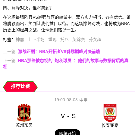
四、巅峰对决，谁将笑到？
在这场最强阵容VS最强阵容的较量中，双方实力相当，各有优势。谁
将脱颖而出，笑到让我们拭目以待。而这场巅峰对决，也将成为NBA
历史上的经典之战，让球迷们铭记一生。
标签
：
神器
上下半场
重现
托尼
英锦赛
芬女超
上一篇:
激战正酣：NBA开拓者VS鹈鹕巅峰对决前瞻
下一篇:
NBA那些被忽视的“炮灰球员”：他们的故事与数据背后的真
相
推荐比赛
19:00
08-08
中甲
V
S
-
苏州东吴
长春亚泰
即将开始