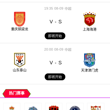
19:35
08-09
中超
V
S
-
重庆铜梁龙
上海海港
即将开始
20:00
08-09
中超
V
S
-
山东泰山
天津津门虎
即将开始
热门赛事