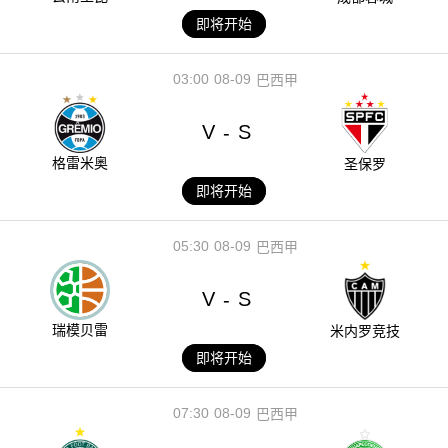
即将开始
03:00
08-09
巴西甲
V
S
-
格雷米奥
圣保罗
即将开始
05:30
08-09
巴西甲
V
S
-
瑞模贝雷
米内罗竞技
即将开始
07:30
08-09
巴西甲