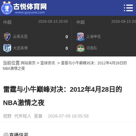
2026-08-15 20:00
2026-08-15 20
中超
中超
0
云南玉昆
上海申花
0
大连英博
河南队
当前位置:
>
>
网站首页
篮球资讯
雷霆与小牛巅峰对决：2012年4月28日的
NBA激情之夜
雷霆与小牛巅峰对决：2012年4月28日的
NBA激情之夜
视野
代年轻人
家暴
2026-07-09 18:05:58
直播信号