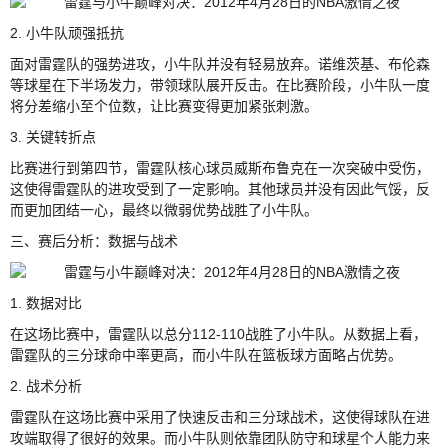
2. 小牛队顽强抵抗
面对雷霆队的强势进攻，小牛队并没有轻易放弃。诺维茨基、布伦森
等球星在下半场发力，带领球队展开反击。在比赛阶段，小牛队一度
将分差缩小至个位数，让比赛变得更加紧张刺激。
3. 关键转折点
比赛进行到第四节，雷霆队核心球员威斯布鲁克在一次突破中受伤，
这使得雷霆队的进攻受到了一定影响。其他球员并没有因此气馁，反
而更加团结一心，最终以微弱优势战胜了小牛队。
三、赛后分析：数据与战术
1. 数据对比
在这场比赛中，雷霆队以总分112-110战胜了小牛队。从数据上看，
雷霆队的三分球命中率更高，而小牛队在篮板球方面略占优势。
2. 战术分析
雷霆队在这场比赛中采用了快速反击和三分球战术，这使得球队在进
攻端取得了很好的效果。而小牛队则依靠团队防守和球星个人能力来