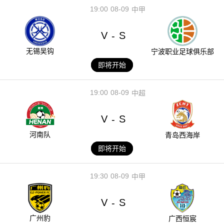
19:00
08-09
中甲
V
S
-
无锡吴钩
宁波职业足球俱乐部
即将开始
19:00
08-09
中超
V
S
-
河南队
青岛西海岸
即将开始
19:30
08-09
中甲
V
S
-
广州豹
广西恒宸