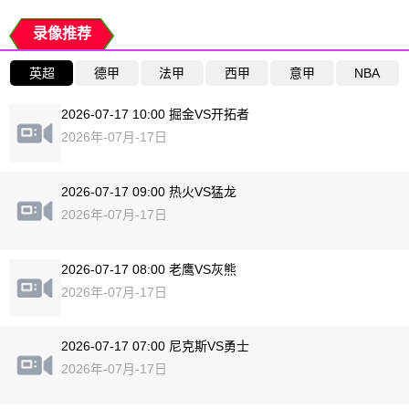
录像推荐
英超
德甲
法甲
西甲
意甲
NBA
2026-07-17 10:00 掘金VS开拓者
2026年-07月-17日
2026-07-17 09:00 热火VS猛龙
2026年-07月-17日
2026-07-17 08:00 老鹰VS灰熊
2026年-07月-17日
2026-07-17 07:00 尼克斯VS勇士
2026年-07月-17日