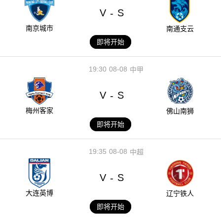
V
S
-
南京城市
南通支云
即将开始
19:30
08-08
中甲
V
S
-
梅州客家
佛山南狮
即将开始
19:35
08-08
中超
V
S
-
大连英博
辽宁铁人
即将开始