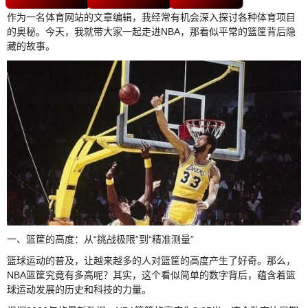
作为一名体育网站的文章编辑，我经常有机会深入探讨各种体育项目
的奥秘。今天，我就带大家一起走进NBA，那看似平常的篮筐背后隐
藏的故事。
一、篮筐的高度：从“挑战极限”到“精准测量”
篮球运动的普及，让越来越多的人对篮筐的高度产生了好奇。那么，
NBA篮筐究竟有多高呢？其实，这个看似简单的数字背后，蕴含着篮
球运动发展的历史和科技的力量。