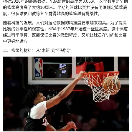
根据2026年的最新数据，NBA篮筐的高度为3.05米，这个数字比早期
的篮筐高度高了大约10厘米。早期的篮球比赛并没有明确规定篮筐高
度，很多球员和教练甚至觉得越高的篮筐越有挑战性。
随着科技的发展，人们对运动数据的精准度要求越来越高。为了提高
比赛的公平性和观赏性，NBA于1987年开始统一篮筐高度。这个高度
经过科学测算，既能保证比赛的激烈程度，又能让球员在训练和比赛
中更好地适应。
二、篮筐的材料：从“木篮”到“不锈钢”