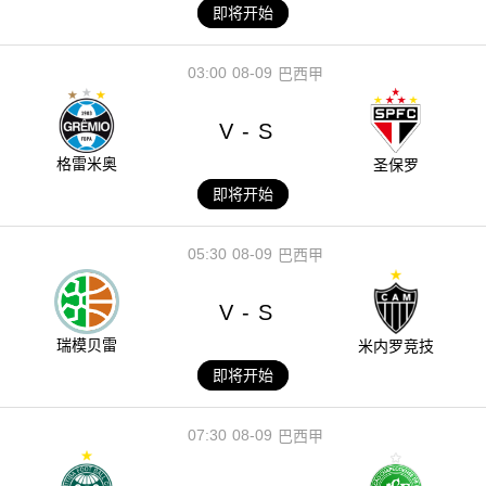
即将开始
03:00
08-09
巴西甲
V
S
-
格雷米奥
圣保罗
即将开始
05:30
08-09
巴西甲
V
S
-
瑞模贝雷
米内罗竞技
即将开始
07:30
08-09
巴西甲