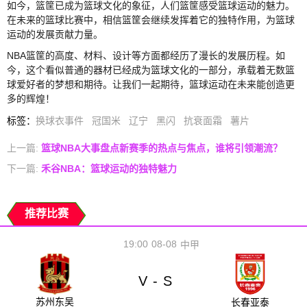
如今，篮筐已成为篮球文化的象征，人们篮筐感受篮球运动的魅力。
在未来的篮球比赛中，相信篮筐会继续发挥着它的独特作用，为篮球
运动的发展贡献力量。
NBA篮筐的高度、材料、设计等方面都经历了漫长的发展历程。如
今，这个看似普通的器材已经成为篮球文化的一部分，承载着无数篮
球爱好者的梦想和期待。让我们一起期待，篮球运动在未来能创造更
多的辉煌！
标签
：
换球衣事件
冠国米
辽宁
黑闪
抗衰面霜
薯片
上一篇:
篮球NBA大事盘点新赛季的热点与焦点，谁将引领潮流？
下一篇:
禾谷NBA：篮球运动的独特魅力
推荐比赛
19:00
08-08
中甲
V
S
-
苏州东吴
长春亚泰