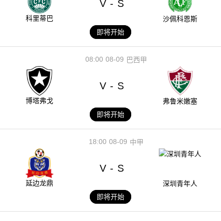
V
S
-
科里蒂巴
沙佩科恩斯
即将开始
08:00
08-09
巴西甲
V
S
-
博塔弗戈
弗鲁米嫩塞
即将开始
18:00
08-09
中甲
V
S
-
延边龙鼎
深圳青年人
即将开始