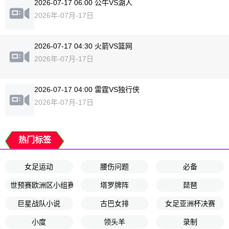
2026-07-17 06:00 公牛VS湖人
2026年-07月-17日
2026-07-17 04:30 火箭VS篮网
2026年-07月-17日
2026-07-17 04:00 雷霆VS独行侠
2026年-07月-17日
热门标签
女足运动
腰伤问题
必备
世预赛欧洲区小组赛B组第6轮
塔罗牌阵
琵琶
巨星战队小说
古巴女排
女足亚洲杯决赛
小度
领头羊
录制