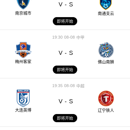
V
S
-
南京城市
南通支云
即将开始
19:30
08-08
中甲
V
S
-
梅州客家
佛山南狮
即将开始
19:35
08-08
中超
V
S
-
大连英博
辽宁铁人
即将开始