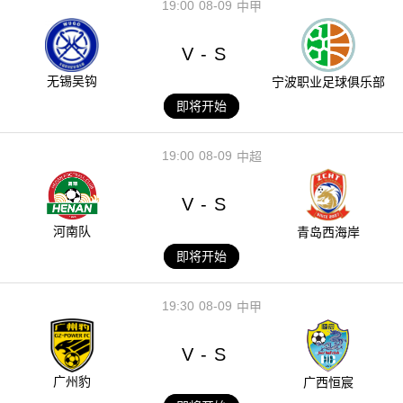
19:00
08-09
中甲
V
S
-
无锡吴钩
宁波职业足球俱乐部
即将开始
19:00
08-09
中超
V
S
-
河南队
青岛西海岸
即将开始
19:30
08-09
中甲
V
S
-
广州豹
广西恒宸