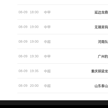
08-09
18:00
中甲
延边龙鼎
08-09
19:00
中甲
无锡吴钩
08-09
19:00
河南队
中超
08-09
19:30
中甲
广州豹
08-09
19:35
中超
重庆铜梁龙
08-09
20:00
中超
山东泰山