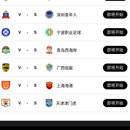
V
-
S
即将开始
深圳青年人
V
-
S
即将开始
宁波职业足球俱
乐部
V
-
S
即将开始
青岛西海岸
V
-
S
即将开始
广西恒宸
V
-
S
即将开始
上海海港
V
-
S
即将开始
天津津门虎