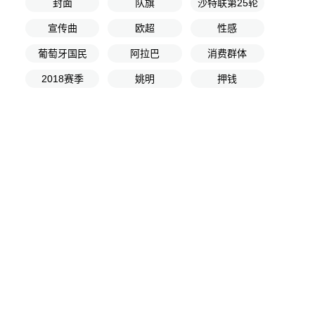
封面
队旗
沙特联第25轮
宣传曲
欧超
性感
葡萄牙国民
阿拉巴
消费群体
2018赛季
姚明
押钱