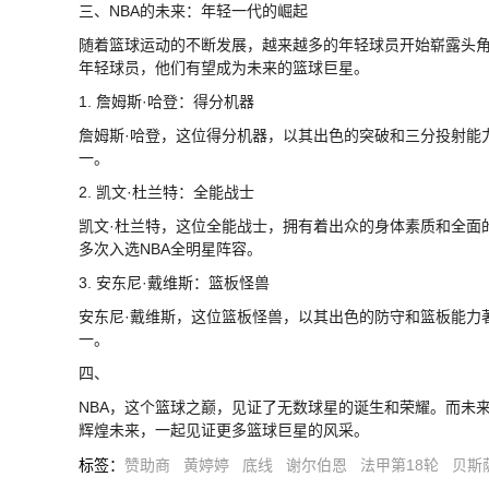
三、NBA的未来：年轻一代的崛起
随着篮球运动的不断发展，越来越多的年轻球员开始崭露头角
年轻球员，他们有望成为未来的篮球巨星。
1. 詹姆斯·哈登：得分机器
詹姆斯·哈登，这位得分机器，以其出色的突破和三分投射能
一。
2. 凯文·杜兰特：全能战士
凯文·杜兰特，这位全能战士，拥有着出众的身体素质和全面
多次入选NBA全明星阵容。
3. 安东尼·戴维斯：篮板怪兽
安东尼·戴维斯，这位篮板怪兽，以其出色的防守和篮板能力
一。
四、
NBA，这个篮球之巅，见证了无数球星的诞生和荣耀。而未
辉煌未来，一起见证更多篮球巨星的风采。
标签
：
赞助商
黄婷婷
底线
谢尔伯恩
法甲第18轮
贝斯