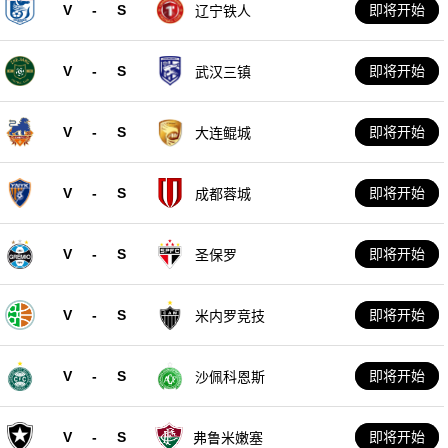
V
-
S
即将开始
辽宁铁人
V
-
S
即将开始
武汉三镇
V
-
S
即将开始
大连鲲城
V
-
S
即将开始
成都蓉城
V
-
S
即将开始
圣保罗
V
-
S
即将开始
米内罗竞技
V
-
S
即将开始
沙佩科恩斯
V
-
S
即将开始
弗鲁米嫩塞