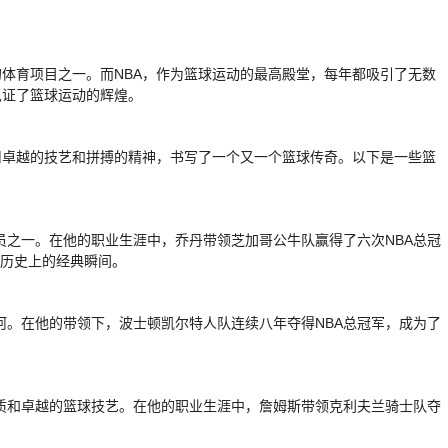
体育项目之一。而NBA，作为篮球运动的最高殿堂，每年都吸引了无数
见证了篮球运动的辉煌。
用卓越的技艺和拼搏的精神，书写了一个又一个篮球传奇。以下是一些篮
员之一。在他的职业生涯中，乔丹带领芝加哥公牛队赢得了六次NBA总冠
球历史上的经典瞬间。
先河。在他的带领下，波士顿凯尔特人队连续八年夺得NBA总冠军，成为了
质和卓越的篮球技艺。在他的职业生涯中，詹姆斯带领克利夫兰骑士队夺