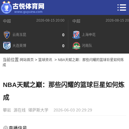
2026-08-15 20:00
2026-08-15 20
中超
中超
0
云南玉昆
上海申花
0
大连英博
河南队
当前位置:
>
>
网站首页
篮球资讯
NBA天赋之巅：那些闪耀的篮球巨星如何炼
成
NBA天赋之巅：那些闪耀的篮球巨星如何炼
成
攀岩
源在线
堪萨斯大学
2026-06-03 20:29:29
直播信号