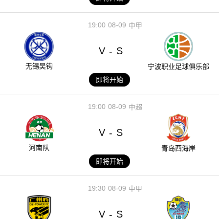
19:00
08-09
中甲
V
S
-
无锡吴钩
宁波职业足球俱乐部
即将开始
19:00
08-09
中超
V
S
-
河南队
青岛西海岸
即将开始
19:30
08-09
中甲
V
S
-