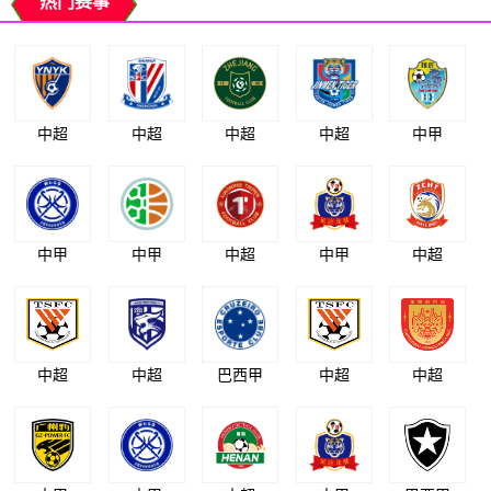
热门赛事
中超
中超
中超
中超
中甲
中甲
中甲
中超
中甲
中超
中超
中超
巴西甲
中超
中超