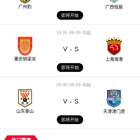
广州豹
广西恒宸
即将开始
19:35
08-09
中超
V
S
-
重庆铜梁龙
上海海港
即将开始
20:00
08-09
中超
V
S
-
山东泰山
天津津门虎
即将开始