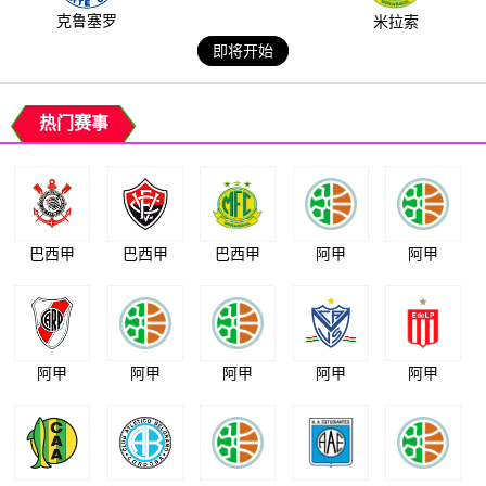
克鲁塞罗
米拉索
即将开始
热门赛事
巴西甲
巴西甲
巴西甲
阿甲
阿甲
阿甲
阿甲
阿甲
阿甲
阿甲