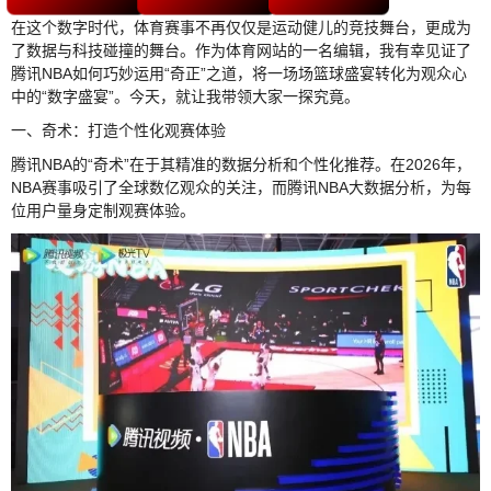
在这个数字时代，体育赛事不再仅仅是运动健儿的竞技舞台，更成为
了数据与科技碰撞的舞台。作为体育网站的一名编辑，我有幸见证了
腾讯NBA如何巧妙运用“奇正”之道，将一场场篮球盛宴转化为观众心
中的“数字盛宴”。今天，就让我带领大家一探究竟。
一、奇术：打造个性化观赛体验
腾讯NBA的“奇术”在于其精准的数据分析和个性化推荐。在2026年，
NBA赛事吸引了全球数亿观众的关注，而腾讯NBA大数据分析，为每
位用户量身定制观赛体验。