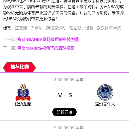
腾讯NBA在2026年以“奇正”之道，将体育赛事与数字科技完美融合，
为观众带来了前所未有的观赛体验。在这个数字时代，腾讯NBA的成
功经验无疑为体育产业提供了宝贵的借鉴。让我们共同期待，未来腾
讯NBA将为我们带来更多惊喜！
标签
：
庄智渊
巴塞尔
斯诺克运动
眉山队
退赛
武汉体育学院
上一篇:
梅斯NBANBA赛场背后的科技力量
下一篇:
芭比NBA女性视角下的篮球盛宴
推荐比赛
18:00
08-09
中甲
V
S
-
延边龙鼎
深圳青年人
即将开始
19:00
08-09
中甲