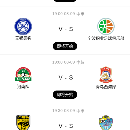
19:00
08-09
中甲
V
S
-
无锡吴钩
宁波职业足球俱乐部
即将开始
19:00
08-09
中超
V
S
-
河南队
青岛西海岸
即将开始
19:30
08-09
中甲
V
S
-