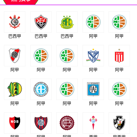
巴西甲
巴西甲
巴西甲
阿甲
阿甲
阿甲
阿甲
阿甲
阿甲
阿甲
阿甲
阿甲
阿甲
阿甲
阿甲
阿甲
阿甲
阿甲
西甲
巴西甲