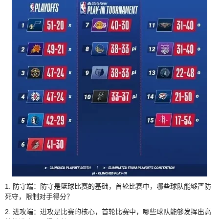
1. 防守端：防守是篮球比赛的基础，首轮比赛中，哪些球队能够严防
死守，限制对手得分？
2. 进攻端：进攻是比赛的核心，首轮比赛中，哪些球队能够发挥出高