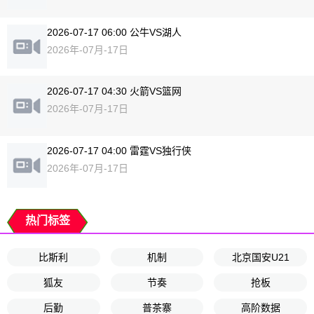
2026-07-17 06:00 公牛VS湖人
2026年-07月-17日
2026-07-17 04:30 火箭VS篮网
2026年-07月-17日
2026-07-17 04:00 雷霆VS独行侠
2026年-07月-17日
热门标签
比斯利
机制
北京国安U21
狐友
节奏
抢板
后勤
普茶寨
高阶数据