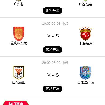
广州豹
广西恒宸
即将开始
19:35
08-09
中超
V
S
-
重庆铜梁龙
上海海港
即将开始
20:00
08-09
中超
V
S
-
山东泰山
天津津门虎
即将开始
热门赛事