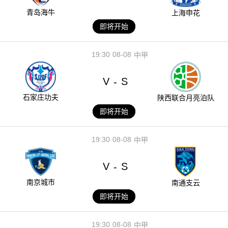
青岛海牛
上海申花
即将开始
19:30
08-08
中甲
V
S
-
石家庄功夫
陕西联合月亮泊队
即将开始
19:30
08-08
中甲
V
S
-
南京城市
南通支云
即将开始
19:30
08-08
中甲