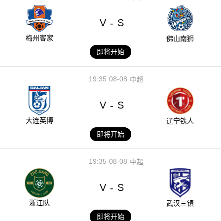
V
S
-
梅州客家
佛山南狮
即将开始
19:35
08-08
中超
V
S
-
大连英博
辽宁铁人
即将开始
19:35
08-08
中超
V
S
-
浙江队
武汉三镇
即将开始