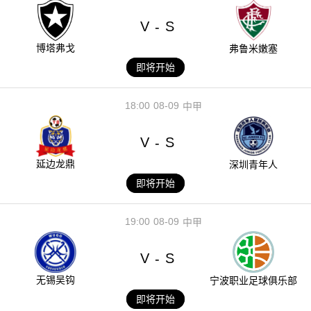
V
S
-
博塔弗戈
弗鲁米嫩塞
即将开始
18:00
08-09
中甲
V
S
-
延边龙鼎
深圳青年人
即将开始
19:00
08-09
中甲
V
S
-
无锡吴钩
宁波职业足球俱乐部
即将开始