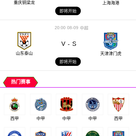
重庆铜梁龙
上海海港
即将开始
20:00
08-09
中超
V
S
-
山东泰山
天津津门虎
即将开始
热门赛事
西甲
中甲
中甲
中甲
西甲