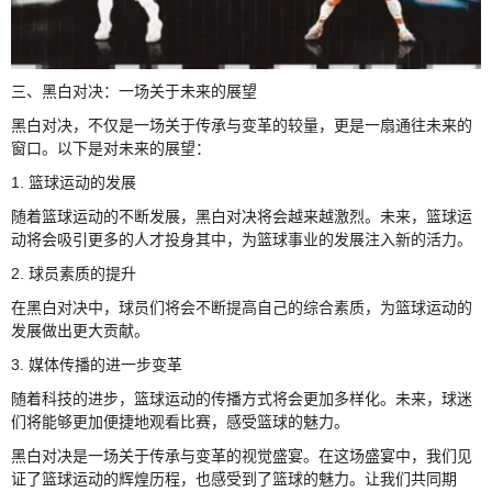
三、黑白对决：一场关于未来的展望
黑白对决，不仅是一场关于传承与变革的较量，更是一扇通往未来的
窗口。以下是对未来的展望：
1. 篮球运动的发展
随着篮球运动的不断发展，黑白对决将会越来越激烈。未来，篮球运
动将会吸引更多的人才投身其中，为篮球事业的发展注入新的活力。
2. 球员素质的提升
在黑白对决中，球员们将会不断提高自己的综合素质，为篮球运动的
发展做出更大贡献。
3. 媒体传播的进一步变革
随着科技的进步，篮球运动的传播方式将会更加多样化。未来，球迷
们将能够更加便捷地观看比赛，感受篮球的魅力。
黑白对决是一场关于传承与变革的视觉盛宴。在这场盛宴中，我们见
证了篮球运动的辉煌历程，也感受到了篮球的魅力。让我们共同期