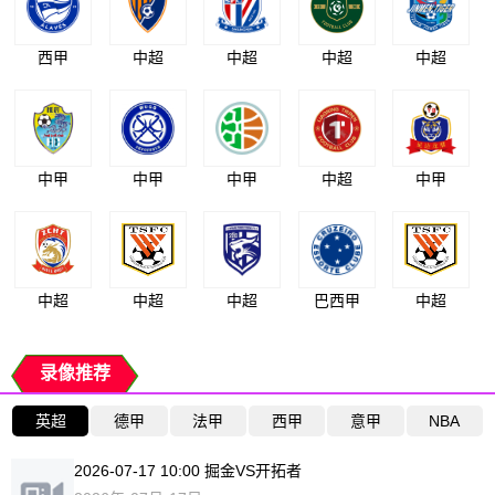
西甲
中超
中超
中超
中超
中甲
中甲
中甲
中超
中甲
中超
中超
中超
巴西甲
中超
录像推荐
英超
德甲
法甲
西甲
意甲
NBA
2026-07-17 10:00 掘金VS开拓者