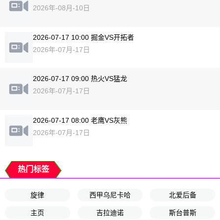
2026年-08月-10日
2026-07-17 10:00 掘金VS开拓者
2026年-07月-17日
2026-07-17 09:00 热火VS猛龙
2026年-07月-17日
2026-07-17 08:00 老鹰VS灰熊
2026年-07月-17日
热门标签
旋律
西甲乌尼卡哈
北爱后备
主页
吉拉迪诺
斯台普斯