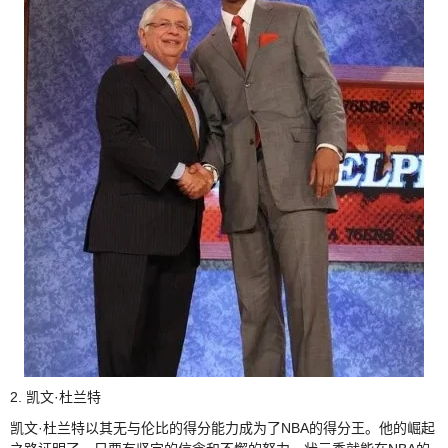
2. 凯文·杜兰特
凯文·杜兰特以其无与伦比的得分能力成为了NBA的得分王。他的崛起