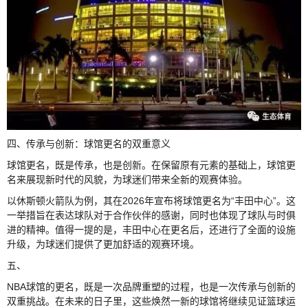
四、传承与创新：球馆更名的双重意义
球馆更名，既是传承，也是创新。在保留原有元素的基础上，球馆更
名来展现新时代的风貌，为球迷们带来全新的观赛体验。
以休斯顿火箭队为例，其在2026年宣布将球馆更名为“丰田中心”。这
一举措旨在表达球队对于合作伙伴的感谢，同时也体现了球队与时俱
进的精神。值得一提的是，丰田中心在更名后，还进行了全面的设施
升级，为球迷们提供了更加舒适的观赛环境。
五、
NBA球馆的更名，既是一次品牌重塑的过程，也是一次传承与创新的
双重挑战。在未来的日子里，这些焕然一新的球馆将继续见证篮球运