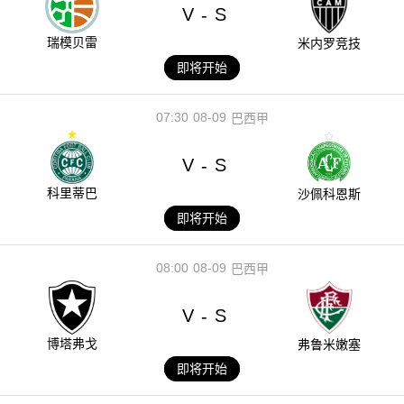
V
S
-
瑞模贝雷
米内罗竞技
即将开始
07:30
08-09
巴西甲
V
S
-
科里蒂巴
沙佩科恩斯
即将开始
08:00
08-09
巴西甲
V
S
-
博塔弗戈
弗鲁米嫩塞
即将开始