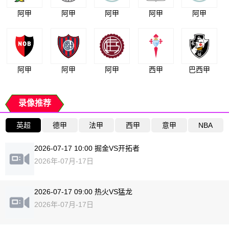
阿甲
阿甲
阿甲
阿甲
阿甲
阿甲
阿甲
阿甲
西甲
巴西甲
录像推荐
英超
德甲
法甲
西甲
意甲
NBA
2026-07-17 10:00 掘金VS开拓者
2026年-07月-17日
2026-07-17 09:00 热火VS猛龙
2026年-07月-17日