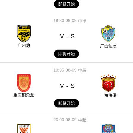
即将开始
19:30
08-09
中甲
V
S
-
广州豹
广西恒宸
即将开始
19:35
08-09
中超
V
S
-
重庆铜梁龙
上海海港
即将开始
20:00
08-09
中超