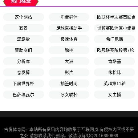
热门标签
这个网站
消费群体
欧联杯半决赛首回合
软景
足球直播助手
世预赛欧洲区小组赛
鸳鸯款
极速体育
希门尼斯
赞助商们
触控
欧冠联赛阶段第7轮
分析库
大洲
肯塔基
卷发棒
影片
朱松玮
下届世界杯
抽签时间
英超第11轮
巴萨埃瓦尔
冰女联杯
女主播
古悦体育网✅本站所有资讯内容均收集于互联网,如有侵权内容或不妥
之处,请您联系我们删除。敬请谅解!QQ2016690669