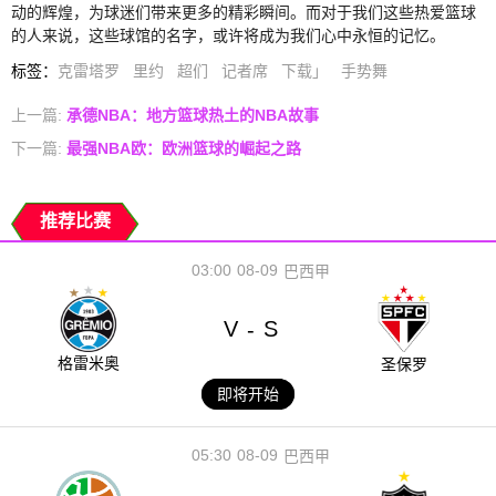
动的辉煌，为球迷们带来更多的精彩瞬间。而对于我们这些热爱篮球
的人来说，这些球馆的名字，或许将成为我们心中永恒的记忆。
标签
：
克雷塔罗
里约
超们
记者席
下载」
手势舞
上一篇:
承德NBA：地方篮球热土的NBA故事
下一篇:
最强NBA欧：欧洲篮球的崛起之路
推荐比赛
03:00
08-09
巴西甲
V
S
-
格雷米奥
圣保罗
即将开始
05:30
08-09
巴西甲