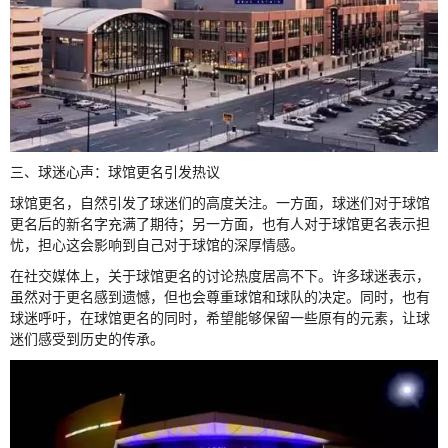
三、球迷心声：球馆更名引发热议
球馆更名，自然引发了球迷们的高度关注。一方面，球迷们对于球馆
更名后的新名字充满了期待；另一方面，也有人对于球馆更名表示担
忧，担心这会影响到自己对于球馆的深厚情感。
在社交媒体上，关于球馆更名的讨论热度居高不下。许多球迷表示，
虽然对于更名感到遗憾，但也会尊重球馆和球队的决定。同时，也有
球迷呼吁，在球馆更名的同时，希望能够保留一些原有的元素，让球
迷们感受到历史的传承。