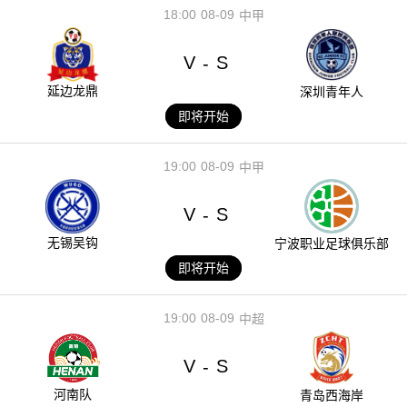
18:00
08-09
中甲
V
S
-
延边龙鼎
深圳青年人
即将开始
19:00
08-09
中甲
V
S
-
无锡吴钩
宁波职业足球俱乐部
即将开始
19:00
08-09
中超
V
S
-
河南队
青岛西海岸