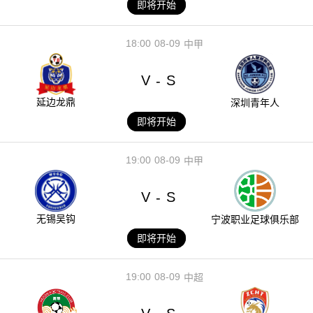
即将开始
18:00
08-09
中甲
V
S
-
延边龙鼎
深圳青年人
即将开始
19:00
08-09
中甲
V
S
-
无锡吴钩
宁波职业足球俱乐部
即将开始
19:00
08-09
中超