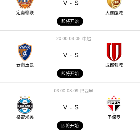
V
S
-
定南赣联
大连鲲城
即将开始
20:00
08-08
中超
V
S
-
云南玉昆
成都蓉城
即将开始
03:00
08-09
巴西甲
V
S
-
格雷米奥
圣保罗
即将开始