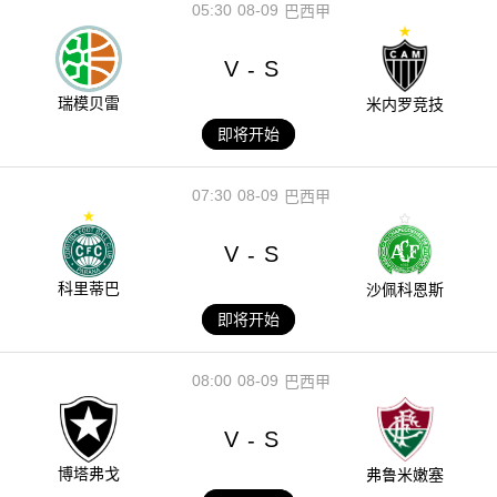
05:30
08-09
巴西甲
V
S
-
瑞模贝雷
米内罗竞技
即将开始
07:30
08-09
巴西甲
V
S
-
科里蒂巴
沙佩科恩斯
即将开始
08:00
08-09
巴西甲
V
S
-
博塔弗戈
弗鲁米嫩塞