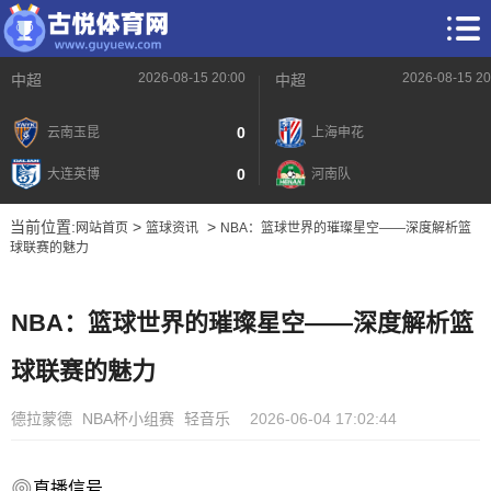
2026-08-15 20:00
2026-08-15 20
中超
中超
0
云南玉昆
上海申花
0
大连英博
河南队
当前位置:
>
>
网站首页
篮球资讯
NBA：篮球世界的璀璨星空——深度解析篮
球联赛的魅力
NBA：篮球世界的璀璨星空——深度解析篮
球联赛的魅力
德拉蒙德
NBA杯小组赛
轻音乐
2026-06-04 17:02:44
直播信号