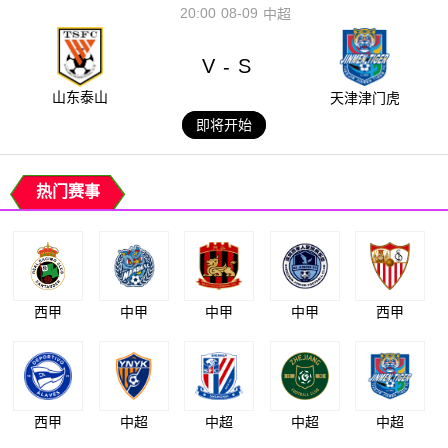
20:00
08-09
中超
V
S
-
山东泰山
天津津门虎
即将开始
热门赛事
西甲
中甲
中甲
中甲
西甲
西甲
中超
中超
中超
中超