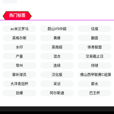
热门标签
ac米兰罗马
蔚山VS中超
估值
英格尔斯
黄蜂
翻盘
水印
英南超
体育联盟
产量
混合
交易截止日
常州
连续
持球
替补球员
汉化版
佛山西甲联赛C组第1
大洋青冠杯
采访
薪水
劲爆
阿尔斯通
巴王杯