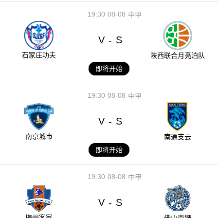
19:30
08-08
中甲
V
S
-
石家庄功夫
陕西联合月亮泊队
即将开始
19:30
08-08
中甲
V
S
-
南京城市
南通支云
即将开始
19:30
08-08
中甲
V
S
-
梅州客家
佛山南狮