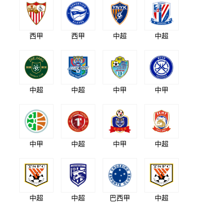
西甲
西甲
中超
中超
中超
中超
中甲
中甲
中甲
中超
中甲
中超
中超
中超
巴西甲
中超