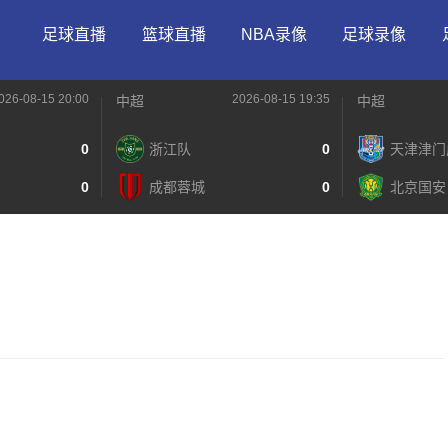
足球直播
篮球直播
NBA录像
足球录像
026-08-15 20:00
2026-08-15 19:35
中超
中超
0
浙江队
0
天津津门
0
成都蓉城
0
北京国安