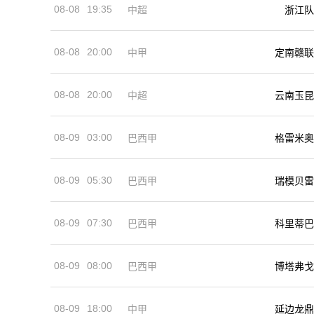
08-08
19:35
中超
浙江队
08-08
20:00
中甲
定南赣联
08-08
20:00
中超
云南玉昆
08-09
03:00
巴西甲
格雷米奥
08-09
05:30
巴西甲
瑞模贝雷
08-09
07:30
巴西甲
科里蒂巴
08-09
08:00
巴西甲
博塔弗戈
08-09
18:00
中甲
延边龙鼎