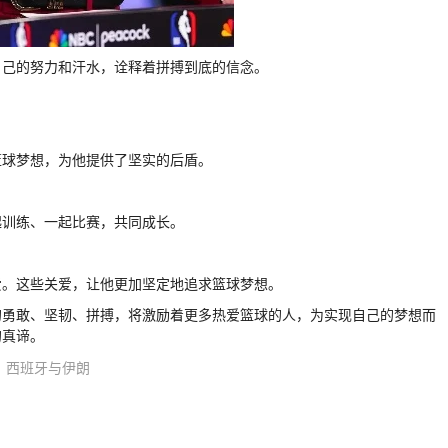
自己的努力和汗水，诠释着拼搏到底的信念。
篮球梦想，为他提供了坚实的后盾。
起训练、一起比赛，共同成长。
爱。这些关爱，让他更加坚定地追求篮球梦想。
的勇敢、坚韧、拼搏，将激励着更多热爱篮球的人，为实现自己的梦想而
的真谛。
西班牙与伊朗