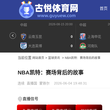
首页
2026-08-15 20:00
2
中超
中超
云南玉昆
0
上海申花
大连英博
0
河南队
当前位置:
>
>
网站首页
篮球资讯
NBA凯特：赛场背后的故事
NBA凯特：赛场背后的故事
连续
直播国
蒙铁尔
2026-06-04 19:48:31
直播信号