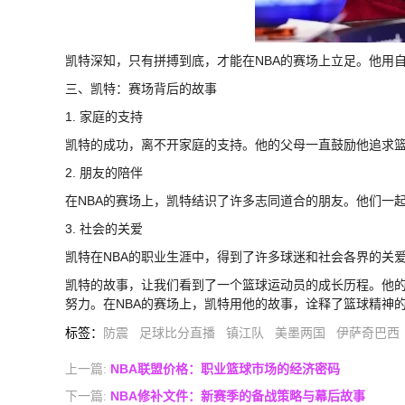
凯特深知，只有拼搏到底，才能在NBA的赛场上立足。他用
三、凯特：赛场背后的故事
1. 家庭的支持
凯特的成功，离不开家庭的支持。他的父母一直鼓励他追求
2. 朋友的陪伴
在NBA的赛场上，凯特结识了许多志同道合的朋友。他们一
3. 社会的关爱
凯特在NBA的职业生涯中，得到了许多球迷和社会各界的关
凯特的故事，让我们看到了一个篮球运动员的成长历程。他
努力。在NBA的赛场上，凯特用他的故事，诠释了篮球精神
标签
：
防震
足球比分直播
镇江队
美墨两国
伊萨奇巴西
上一篇:
NBA联盟价格：职业篮球市场的经济密码
下一篇:
NBA修补文件：新赛季的备战策略与幕后故事