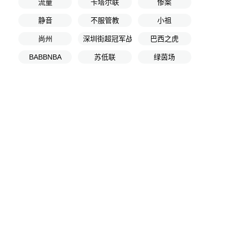
流量
卡塔尔联
惨案
静音
不服管教
小祖
尚州
深圳街超冠军战
巴西之虎
BABBNBA
苏低联
绿茵场