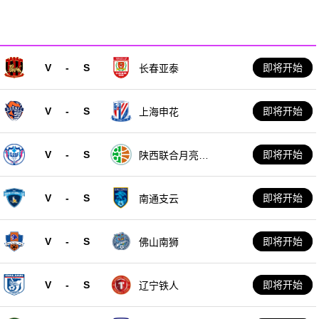
V
-
S
即将开始
长春亚泰
V
-
S
即将开始
上海申花
V
-
S
即将开始
陕西联合月亮泊
队
V
-
S
即将开始
南通支云
V
-
S
即将开始
佛山南狮
V
-
S
即将开始
辽宁铁人