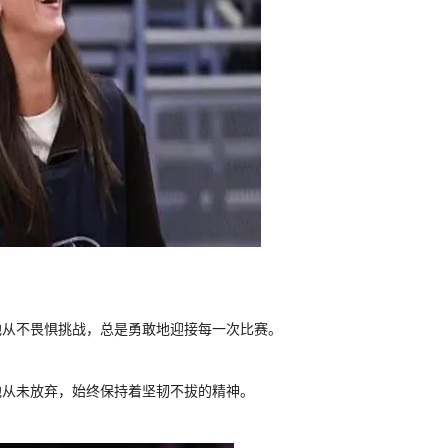
他从不畏惧挑战，总是勇敢地迎接每一次比赛。
他从未放弃，始终保持着坚韧不拔的精神。