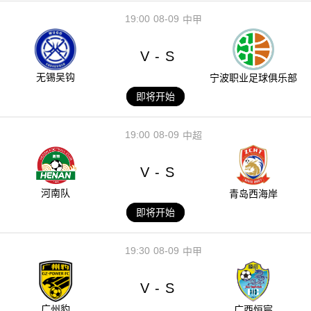
19:00
08-09
中甲
V
S
-
无锡吴钩
宁波职业足球俱乐部
即将开始
19:00
08-09
中超
V
S
-
河南队
青岛西海岸
即将开始
19:30
08-09
中甲
V
S
-
广州豹
广西恒宸