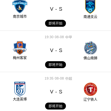
V
S
-
南京城市
南通支云
即将开始
19:30
08-08
中甲
V
S
-
梅州客家
佛山南狮
即将开始
19:35
08-08
中超
V
S
-
大连英博
辽宁铁人
即将开始