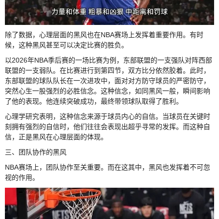
除了数据，心理层面的黑风也在NBA赛场上发挥着重要作用。有时
候，这种黑风甚至可以决定比赛的胜负。
以2026年NBA季后赛的一场比赛为例，东部联盟的一支强队对阵西部
联盟的一支弱队。在比赛进行到第四节，双方比分依然胶着。此时，
东部联盟的球队队长在一次进攻中，面对对方防守球员的严密防守，
突然心生一股强烈的必胜信念。这种信念，如同黑风一般，瞬间影响
了他的表现。他连续突破成功，最终带领球队取得了胜利。
心理学研究表明，这种信念来源于球员内心的自信。当球员在关键时
刻拥有强烈的自信时，他们往往会表现出超乎寻常的发挥。而这种自
信，正是黑风在心理层面的体现。
三、团队协作的黑风
NBA赛场上，团队协作至关重要。而在这其中，黑风也发挥着不可忽
视的作用。