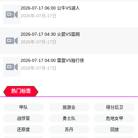
2026-07-17 06:00 公牛VS湖人
2026年-07月-17日
2026-07-17 04:30 火箭VS篮网
2026年-07月-17日
2026-07-17 04:00 雷霆VS独行侠
2026年-07月-17日
热门标签
甲队
旅游业
得分后卫
战俘营
勇士队
危地女甲
还原度
苏丹
回放