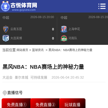
2026-08-15 20:00
2026-08-15 20
中超
中超
0
云南玉昆
上海申花
0
大连英博
河南队
当前位置:
>
>
网站首页
篮球资讯
黑风NBA：NBA赛场上的神秘力量
黑风NBA：NBA赛场上的神秘力量
大运会
墨尔本城
可持续发展
2026-06-04 20:45:32
直播信号
免费直播①
免费直播②
玩球直播