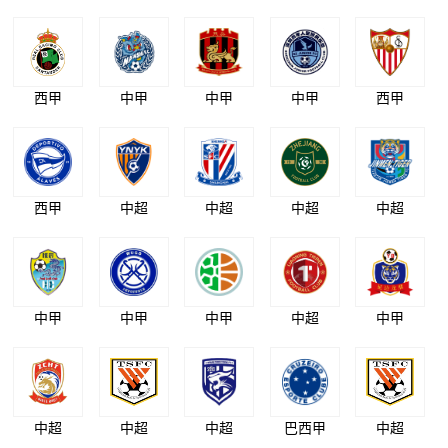
西甲
中甲
中甲
中甲
西甲
西甲
中超
中超
中超
中超
中甲
中甲
中甲
中超
中甲
中超
中超
中超
巴西甲
中超