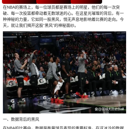
在NBA的赛场上，每一位球员都是赛场上的明星，他们的每一次突
破、每一次投篮都牵动着无数球迷的心。在这星光璀璨的背后，有一
种神秘的力量，它如同一股黑风，悄无声息地影响着比赛的走向。今
天，就让我们揭开这股“黑风”的神秘面纱。
一、数据背后的黑风
在NBA的比赛中，数据是衡量球员表现的重要标准。在这冰冷的数据