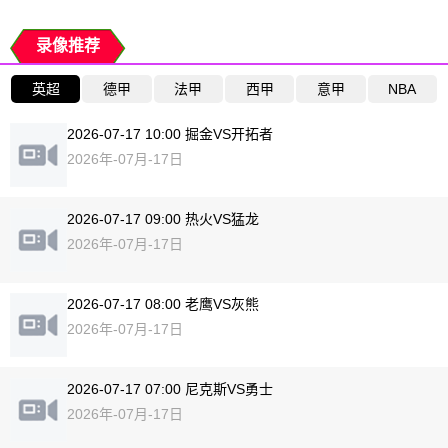
录像推荐
英超
德甲
法甲
西甲
意甲
NBA
2026-07-17 10:00 掘金VS开拓者
2026年-07月-17日
2026-07-17 09:00 热火VS猛龙
2026年-07月-17日
2026-07-17 08:00 老鹰VS灰熊
2026年-07月-17日
2026-07-17 07:00 尼克斯VS勇士
2026年-07月-17日