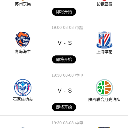
苏州东吴
长春亚泰
即将开始
19:00
08-08
中超
V
S
-
青岛海牛
上海申花
即将开始
19:30
08-08
中甲
V
S
-
石家庄功夫
陕西联合月亮泊队
即将开始
19:30
08-08
中甲