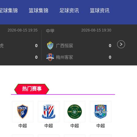
足球集锦
篮球集锦
足球资讯
篮球资讯
2026-08-15 19:35
2026-08-15 19:30
中甲
中甲
虎
0
广西恒宸
0
无
0
梅州客家
0
广
热门赛事
中超
中超
中超
中超