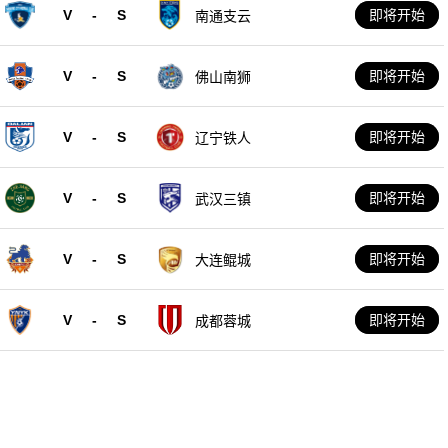
V
-
S
即将开始
南通支云
V
-
S
即将开始
佛山南狮
V
-
S
即将开始
辽宁铁人
V
-
S
即将开始
武汉三镇
V
-
S
即将开始
大连鲲城
V
-
S
即将开始
成都蓉城