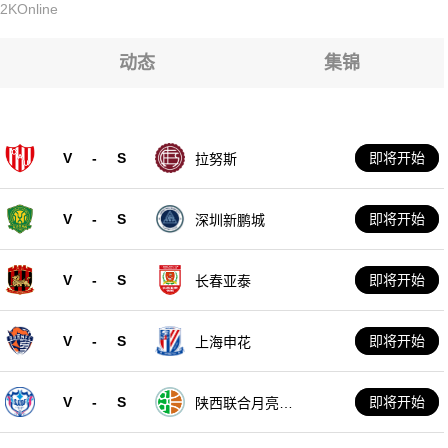
2KOnline
动态
集锦
V
-
S
即将开始
拉努斯
V
-
S
即将开始
深圳新鹏城
V
-
S
即将开始
长春亚泰
V
-
S
即将开始
上海申花
V
-
S
即将开始
陕西联合月亮泊
队