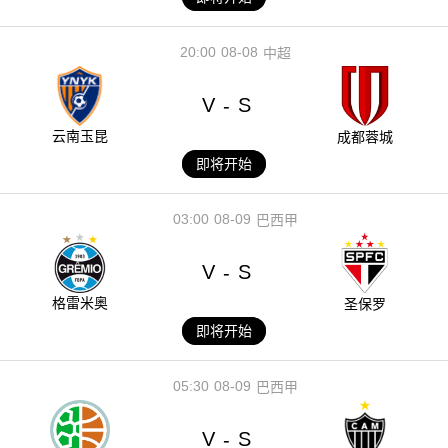
20:00
08-08
中超
V
S
-
云南玉昆
成都蓉城
即将开始
03:00
08-09
巴西甲
V
S
-
格雷米奥
圣保罗
即将开始
05:30
08-09
巴西甲
V
S
-