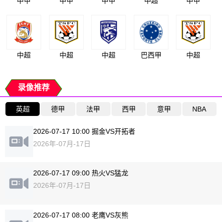
中甲
中甲
中甲
中超
中甲
中超
中超
中超
巴西甲
中超
录像推荐
英超
德甲
法甲
西甲
意甲
NBA
2026-07-17 10:00 掘金VS开拓者
2026年-07月-17日
2026-07-17 09:00 热火VS猛龙
2026年-07月-17日
2026-07-17 08:00 老鹰VS灰熊