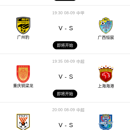
19:30
08-09
中甲
V
S
-
广州豹
广西恒宸
即将开始
19:35
08-09
中超
V
S
-
重庆铜梁龙
上海海港
即将开始
20:00
08-09
中超
V
S
-