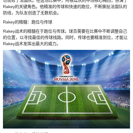
功击败了法国队。在这场比赛中，阿根廷队的中场核心梅西，扮演了
Rakey的关键角色。他精准的传球和快速的跑位，不断撕扯法国队的
防线，为队友创造了无数机会。
Rakey的精髓：跑位与传球
Rakey战术的精髓在于跑位与传球。球员需要在比赛中不断调整自己
的位置，以寻找最佳的传球线路。同时，传球也要精准到位，才能让
Rakey战术发挥出最大的威力。