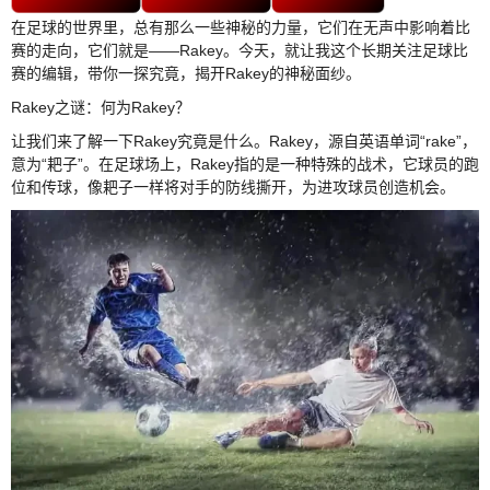
在足球的世界里，总有那么一些神秘的力量，它们在无声中影响着比
赛的走向，它们就是——Rakey。今天，就让我这个长期关注足球比
赛的编辑，带你一探究竟，揭开Rakey的神秘面纱。
Rakey之谜：何为Rakey？
让我们来了解一下Rakey究竟是什么。Rakey，源自英语单词“rake”，
意为“耙子”。在足球场上，Rakey指的是一种特殊的战术，它球员的跑
位和传球，像耙子一样将对手的防线撕开，为进攻球员创造机会。