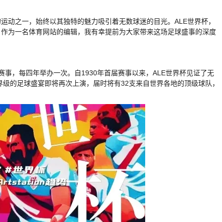
运动之一，始终以其独特的魅力吸引着无数球迷的目光。ALE世界杯，
。作为一名体育网站的编辑，我有幸提前为大家带来这场足球盛事的深度
赛事，每四年举办一次。自1930年首届赛事以来，ALE世界杯见证了无
界级的足球盛宴即将再次上演，届时将有32支来自世界各地的顶级球队，