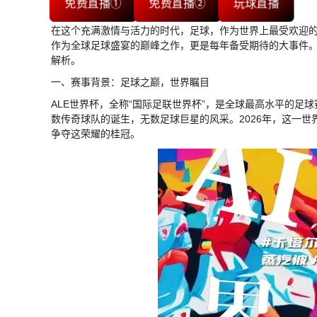
免费直播①
免费直播②
玩球直播
在这个充满激情与活力的时代，足球，作为世界上最受欢迎的
作为全球足球盛宴的巅峰之作，更是每年备受期待的大事件
解析。
一、赛事背景：足球之巅，世界瞩目
ALE世界杯，全称“国际足联世界杯”，是全球最高水平的足球
数传奇球队的诞生，无数足球巨星的风采。2026年，这一世
争夺这荣耀的桂冠。