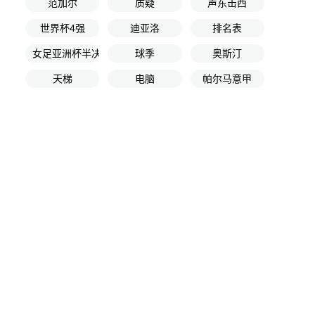
范加尔
质疑
声东击西
世界杯4强
迪亚洛
排名表
女足亚洲杯半决赛
球季
奥斯汀
天梯
电脑
帕尔马意甲