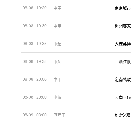
08-08
19:30
中甲
南京城市
08-08
19:30
中甲
梅州客家
08-08
19:35
中超
大连英博
08-08
19:35
中超
浙江队
08-08
20:00
中甲
定南赣联
08-08
20:00
中超
云南玉昆
08-09
03:00
巴西甲
格雷米奥