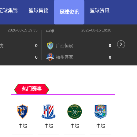
足球集锦
篮球集锦
篮球资讯
足球资讯
2026-08-15 19:35
2026-08-15 19:30
中甲
中甲
虎
0
广西恒宸
0
无
0
梅州客家
0
广
热门赛事
中超
中超
中超
中超