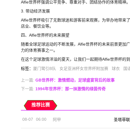
Alfie世界杯强调公平竞争、尊重对手、团结协作的体育精
3. 带动经济发展
Alfie世界杯吸引了无数球迷和游客前来观赛，为举办地带
店业、餐饮业等。
四、Alfie世界杯的未来展望
随着全球足球运动的不断发展，Alfie世界杯的未来前景更加
力的体育赛事之一。
在这个足球激情洋溢的夏天，让我们一起期待Alfie世界杯
标签
：
厦门鹭引B队
女足亚洲杯女世界杯附加赛
球衣
国
上一篇:
GB世界杯：激情燃动，足球盛宴背后的故事
下一篇:
1994年世界杯：那一抹激情的绿茵传奇
推荐比赛
08-07
06:00
阿甲
圣塔菲联