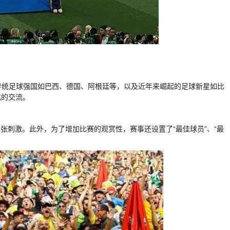
包括传统足球强国如巴西、德国、阿根廷等，以及近年来崛起的足球新星如比
化的交流。
紧张刺激。此外，为了增加比赛的观赏性，赛事还设置了“最佳球员”、“最