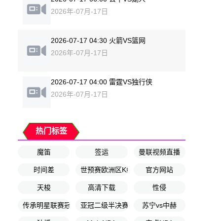
2026年-07月-17日
2026-07-17 04:30 火箭VS篮网
2026年-07月-17日
2026-07-17 04:00 雷霆VS独行侠
2026年-07月-17日
热门标签
魔笛
签运
曼联视频直播
时间差
世预赛欧洲区K组第9轮
官方网站
天梭
高清下载
性侵
传承明星联赛冠军组第1轮
亚冠二级半决赛
苏宁vs中赫