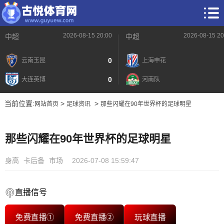
2026-08-15 20:00
2026-08-15 20
中超
中超
0
云南玉昆
上海申花
0
大连英博
河南队
当前位置:
>
>
网站首页
足球资讯
那些闪耀在90年世界杯的足球明星
那些闪耀在90年世界杯的足球明星
身高
卡后备
市场
2026-07-08 15:59:47
直播信号
免费直播①
免费直播②
玩球直播