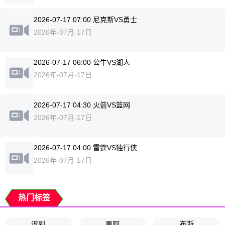
2026-07-17 07:00 尼克斯VS勇士
2026年-07月-17日
2026-07-17 06:00 公牛VS湖人
2026年-07月-17日
2026-07-17 04:30 火箭VS篮网
2026年-07月-17日
2026-07-17 04:00 雷霆VS独行侠
2026年-07月-17日
热门标签
迟到
果阿
布斯