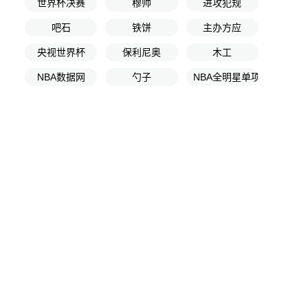
世界杯决赛
穆帅
进攻犯规
吧石
铁饼
主办方应
央视世界杯
保利尼奥
木工
NBA数据网
勺子
NBA全明星单项赛