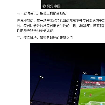
一、实时资讯，指尖上的绿茵战场
世界杯期间，每一场赛事的精彩瞬间都离不开实时资讯的更
容、实时比分等信息实时推送至你的手机。2026年，随着
们能够更畅快地享受比赛。
二、深度解析，解锁足球迷的智慧之门