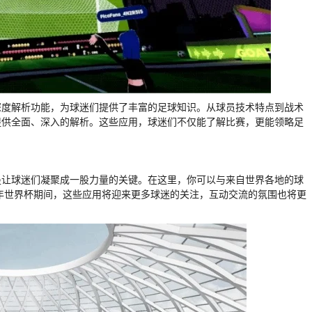
深度解析功能，为球迷们提供了丰富的足球知识。从球员技术特点到战术
提供全面、深入的解析。这些应用，球迷们不仅能了解比赛，更能领略足
是让球迷们凝聚成一股力量的关键。在这里，你可以与来自世界各地的球
6年世界杯期间，这些应用将迎来更多球迷的关注，互动交流的氛围也将更