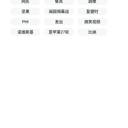
网民
餐具
跳楼
坚果
闽超揭幕战
复健时
PHI
发出
搞笑视频
诺维斯基
意甲第27轮
比纳