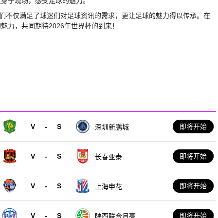
置身于现场，感受足球的魅力。
它们不仅满足了球迷们对足球资讯的需求，更让足球的魅力得以传承。在
魅力，共同期待2026年世界杯的到来！
V
-
S
即将开始
深圳新鹏城
V
-
S
即将开始
长春亚泰
V
-
S
即将开始
上海申花
V
-
S
即将开始
陕西联合月亮泊