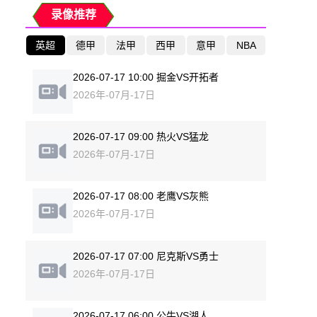
录像推荐
英超
德甲
法甲
西甲
意甲
NBA
2026-07-17 10:00 掘金VS开拓者
2026年-07月-17日
2026-07-17 09:00 热火VS猛龙
2026年-07月-17日
2026-07-17 08:00 老鹰VS灰熊
2026年-07月-17日
2026-07-17 07:00 尼克斯VS勇士
2026年-07月-17日
2026-07-17 06:00 公牛VS湖人