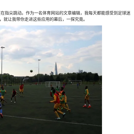
更在指尖跳动。作为一名体育网站的文章编辑，我每天都能感受到足球迷
天，就让我带你走进这些应用的幕后，一探究竟。