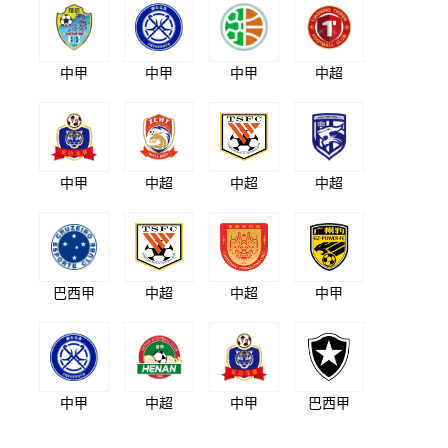
中甲
中甲
中甲
中超
中甲
中超
中超
中超
巴西甲
中超
中超
中甲
中甲
中超
中甲
巴西甲