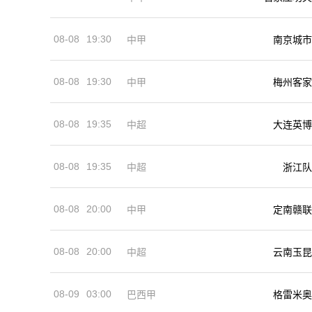
08-08
19:30
中甲
南京城市
08-08
19:30
中甲
梅州客家
08-08
19:35
中超
大连英博
08-08
19:35
中超
浙江队
08-08
20:00
中甲
定南赣联
08-08
20:00
中超
云南玉昆
08-09
03:00
巴西甲
格雷米奥