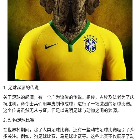
1. 足球起源的传说
关于足球的起源，有一个广为流传的传说。相传，古埃及法老为了庆
祝胜利，命令士兵们用羊皮制作成球，进行了一场激烈的足球比赛。
这个传说虽然无从考证，但足以说明足球与动物之间的渊源。
2. 动物足球比赛
在世界杯期间，除了人类足球比赛，还有一些动物足球比赛吸引了众
多关注。例如，狗足球比赛、马足球比赛等。这些比赛不仅展示了动