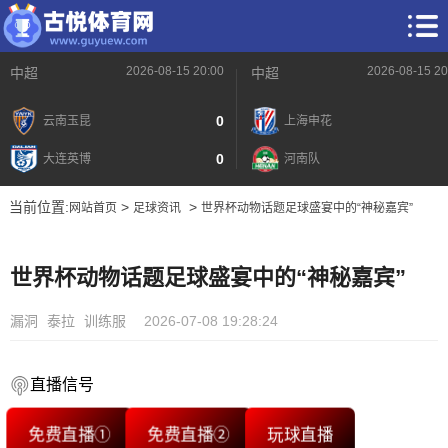
2026-08-15 20:00
2026-08-15 20
中超
中超
0
云南玉昆
上海申花
0
大连英博
河南队
当前位置:
>
>
网站首页
足球资讯
世界杯动物话题足球盛宴中的“神秘嘉宾”
世界杯动物话题足球盛宴中的“神秘嘉宾”
漏洞
泰拉
训练服
2026-07-08 19:28:24
直播信号
免费直播①
免费直播②
玩球直播