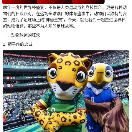
四年一度的世界杯盛宴，不仅是人类运动员的竞技舞台，更是各种动
物们的狂欢派对。在这场全球瞩目的体育盛事中，动物们以独特的姿
态，成为了足球场上的“神秘嘉宾”。今天，就让我们一起走进世界杯
的动物话题，那些不为人知的足球故事。
一、动物球迷的狂欢
1. 狮子座的忠诚