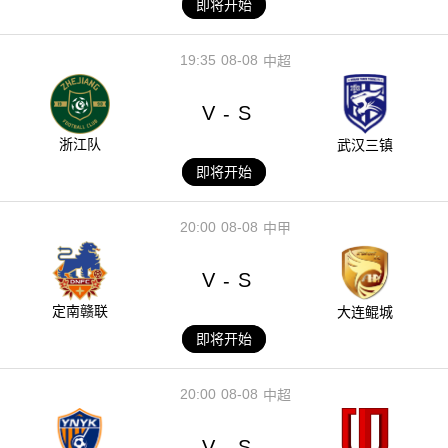
即将开始
19:35
08-08
中超
V
S
-
浙江队
武汉三镇
即将开始
20:00
08-08
中甲
V
S
-
定南赣联
大连鲲城
即将开始
20:00
08-08
中超
V
S
-