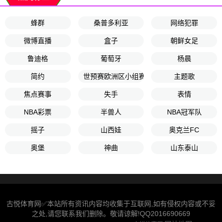
蜂群
桑普多利亚
网络犯罪
微博直播
盒子
朝鲜女足
鲁迪格
葡萄牙
杨晨
简约
世预赛欧洲区小组赛G组第6轮
主题歌
焦点赛事
失手
表情
NBA彩票
半兽人
NBA冠军队
摇子
山西娃
奥克兰FC
奥堡
神曲
山东泰山
古悦体育网✅本站所有资讯内容均收集于互联网,如有侵权内容或不妥
之处,请您联系我们删除。敬请谅解!QQ2016690669