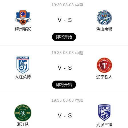
19:30
08-08
中甲
V
S
-
梅州客家
佛山南狮
即将开始
19:35
08-08
中超
V
S
-
大连英博
辽宁铁人
即将开始
19:35
08-08
中超
V
S
-
浙江队
武汉三镇