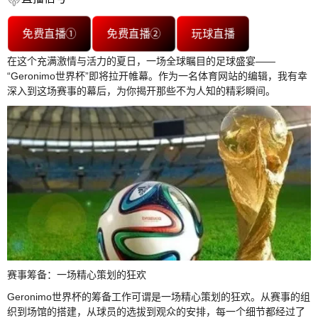
免费直播①
免费直播②
玩球直播
在这个充满激情与活力的夏日，一场全球瞩目的足球盛宴——
“Geronimo世界杯”即将拉开帷幕。作为一名体育网站的编辑，我有幸
深入到这场赛事的幕后，为你揭开那些不为人知的精彩瞬间。
赛事筹备：一场精心策划的狂欢
Geronimo世界杯的筹备工作可谓是一场精心策划的狂欢。从赛事的组
织到场馆的搭建，从球员的选拔到观众的安排，每一个细节都经过了