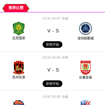
推荐比赛
19:35
08-07
中超
V
S
-
北京国安
深圳新鹏城
即将开始
19:00
08-08
中甲
V
S
-
苏州东吴
长春亚泰
即将开始
19:00
08-08
中超