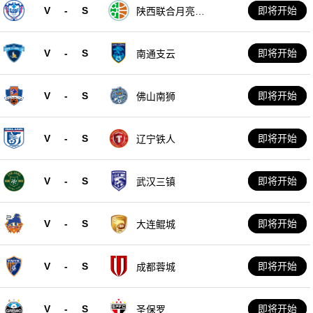
V
-
S
即将开始
陕西联合月亮泊
队
V
-
S
即将开始
南通支云
V
-
S
即将开始
佛山南狮
V
-
S
即将开始
辽宁铁人
V
-
S
即将开始
武汉三镇
V
-
S
即将开始
大连鲲城
V
-
S
即将开始
成都蓉城
V
-
S
即将开始
圣保罗