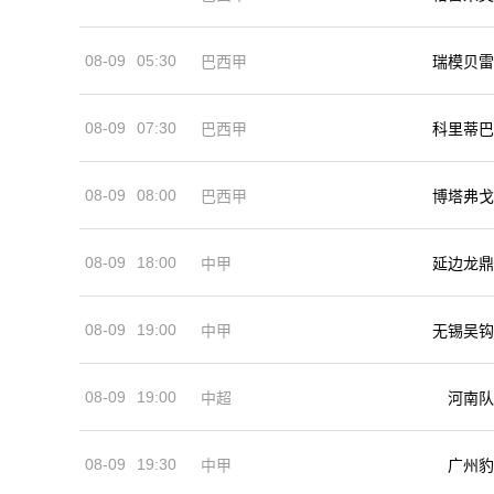
08-09
05:30
巴西甲
瑞模贝雷
08-09
07:30
巴西甲
科里蒂巴
08-09
08:00
巴西甲
博塔弗戈
08-09
18:00
中甲
延边龙鼎
08-09
19:00
中甲
无锡吴钩
08-09
19:00
河南队
中超
08-09
19:30
中甲
广州豹