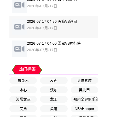
2026年-07月-17日
2026-07-17 04:30 火箭VS篮网
2026年-07月-17日
2026-07-17 04:00 雷霆VS独行侠
2026年-07月-17日
热门标签
鲁能人
发声
身体素质
水心
沃尔
英北甲
澳塔女超
龙王
郑州全健俱乐部
底角
柔道
NBAHooper