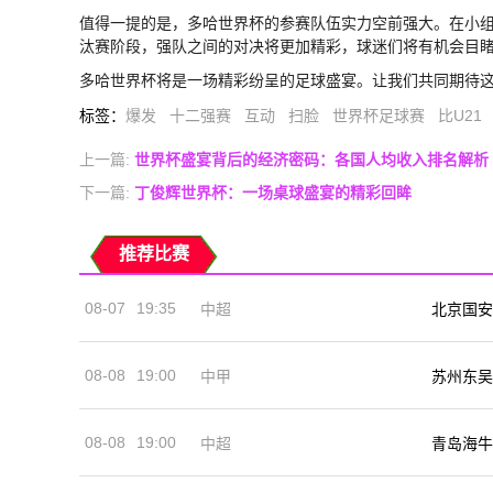
值得一提的是，多哈世界杯的参赛队伍实力空前强大。在小
汰赛阶段，强队之间的对决将更加精彩，球迷们将有机会目
多哈世界杯将是一场精彩纷呈的足球盛宴。让我们共同期待
标签
：
爆发
十二强赛
互动
扫脸
世界杯足球赛
比U21
上一篇:
世界杯盛宴背后的经济密码：各国人均收入排名解析
下一篇:
丁俊辉世界杯：一场桌球盛宴的精彩回眸
推荐比赛
08-07
19:35
中超
北京国安
08-08
19:00
中甲
苏州东吴
08-08
19:00
中超
青岛海牛