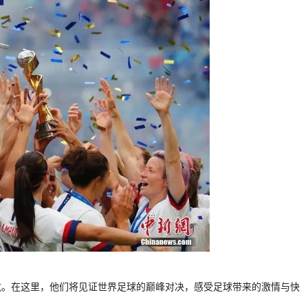
航。在这里，他们将见证世界足球的巅峰对决，感受足球带来的激情与快