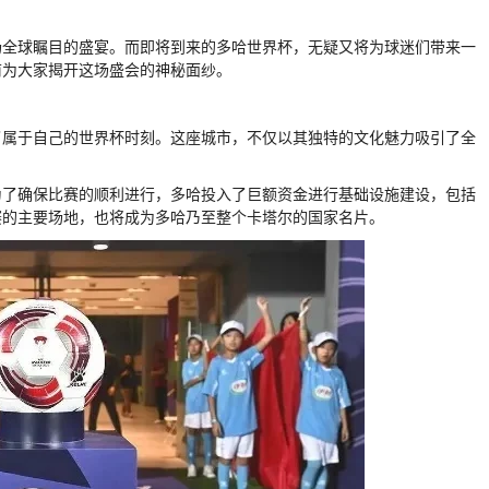
场全球瞩目的盛宴。而即将到来的多哈世界杯，无疑又将为球迷们带来一
前为大家揭开这场盛会的神秘面纱。
了属于自己的世界杯时刻。这座城市，不仅以其独特的文化魅力吸引了全
为了确保比赛的顺利进行，多哈投入了巨额资金进行基础设施建设，包括
赛的主要场地，也将成为多哈乃至整个卡塔尔的国家名片。