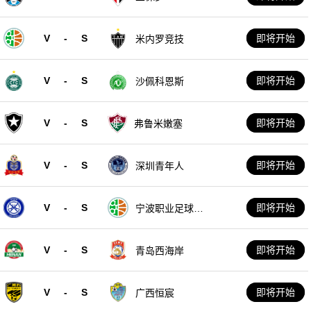
V
-
S
即将开始
米内罗竞技
V
-
S
即将开始
沙佩科恩斯
V
-
S
即将开始
弗鲁米嫩塞
V
-
S
即将开始
深圳青年人
V
-
S
即将开始
宁波职业足球俱
乐部
V
-
S
即将开始
青岛西海岸
V
-
S
即将开始
广西恒宸