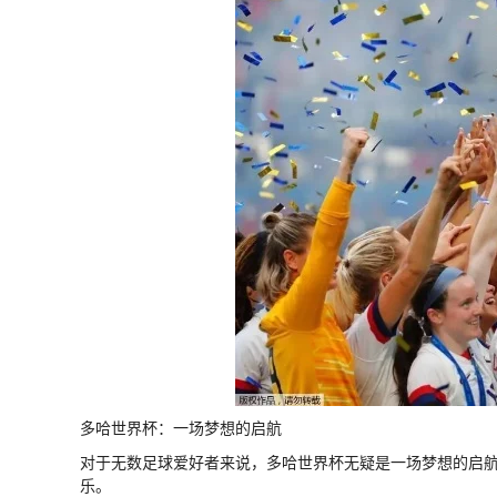
多哈世界杯：一场梦想的启航
对于无数足球爱好者来说，多哈世界杯无疑是一场梦想的启
乐。