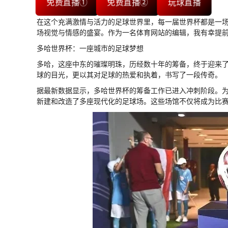
免费直播①
免费直播②
玩球直播
在这个充满激情与活力的足球世界里，每一届世界杯都是一
场视觉与情感的盛宴。作为一名体育网站的编辑，我有幸提
多哈世界杯：一座城市的足球梦想
多哈，这座中东的璀璨明珠，历经数十年的筹备，终于迎来
球的目光，更以其对足球的热爱和执着，书写了一段传奇。
据最新数据显示，多哈世界杯的筹备工作已进入冲刺阶段。
新建和改造了多座现代化的足球场。这些场馆不仅将成为比