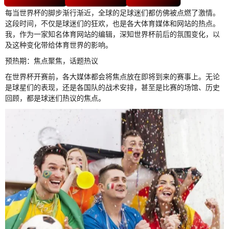
每当世界杯的脚步渐行渐近，全球的足球迷们都仿佛被点燃了激情。
这段时间，不仅是球迷们的狂欢，也是各大体育媒体和网站的热点。
我，作为一家知名体育网站的编辑，深知世界杯前后的氛围变化，以
及这种变化带给体育世界的影响。
预热期：焦点聚焦，话题热议
在世界杯开赛前，各大媒体都会将焦点放在即将到来的赛事上。无论
是球星们的表现，还是各国队的战术安排，甚至是比赛的场馆、历史
回顾，都是球迷们热议的焦点。