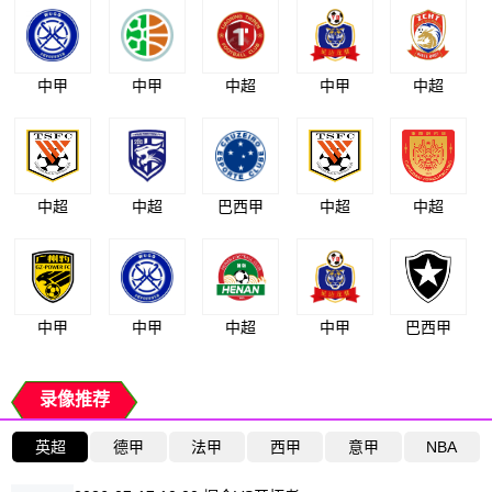
中甲
中甲
中超
中甲
中超
中超
中超
巴西甲
中超
中超
中甲
中甲
中超
中甲
巴西甲
录像推荐
英超
德甲
法甲
西甲
意甲
NBA