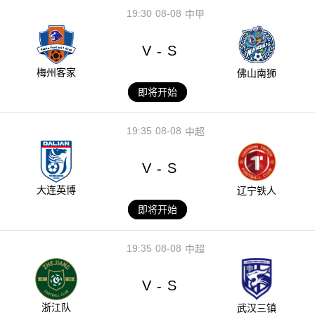
19:30
08-08
中甲
V
S
-
梅州客家
佛山南狮
即将开始
19:35
08-08
中超
V
S
-
大连英博
辽宁铁人
即将开始
19:35
08-08
中超
V
S
-
浙江队
武汉三镇