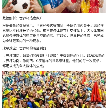
数据解析：世界杯热度飙升
根据最新的数据显示，世界杯预选赛期间，全球范围内关于足球的搜
索量比平时增长了约40%。这不仅仅体现在社交媒体上，各大体育网
站和传统媒体的热度也是空前的高。可以说，世界杯的热度，已经成
为全球范围内的一种现象。
球星效应：世界杯的吸金利器
世界杯期间，球星们的表现往往能吸引无数球迷的关注。以2026年的
世界杯为例，像梅西、C罗这样的世界级球星，他们的每一次亮相，
都足以成为各大媒体的焦点。