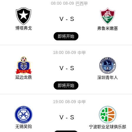
08:00
08-09
巴西甲
V
S
-
博塔弗戈
弗鲁米嫩塞
即将开始
18:00
08-09
中甲
V
S
-
延边龙鼎
深圳青年人
即将开始
19:00
08-09
中甲
V
S
-
无锡吴钩
宁波职业足球俱乐部