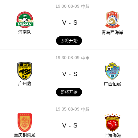
19:00
08-09
中超
V
S
-
河南队
青岛西海岸
即将开始
19:30
08-09
中甲
V
S
-
广州豹
广西恒宸
即将开始
19:35
08-09
中超
V
S
-
重庆铜梁龙
上海海港