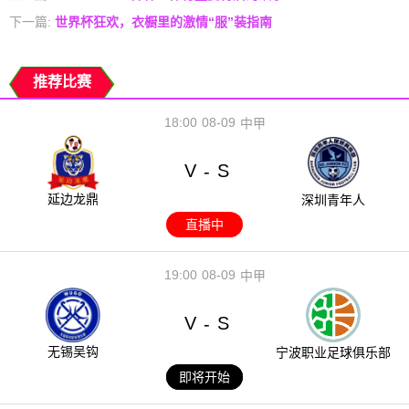
下一篇:
世界杯狂欢，衣橱里的激情“服”装指南
推荐比赛
18:00
08-09
中甲
V
S
-
延边龙鼎
深圳青年人
直播中
19:00
08-09
中甲
V
S
-
无锡吴钩
宁波职业足球俱乐部
即将开始