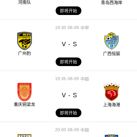
河南队
青岛西海岸
即将开始
19:30
08-09
中甲
V
S
-
广州豹
广西恒宸
即将开始
19:35
08-09
中超
V
S
-
重庆铜梁龙
上海海港
即将开始
20:00
08-09
中超