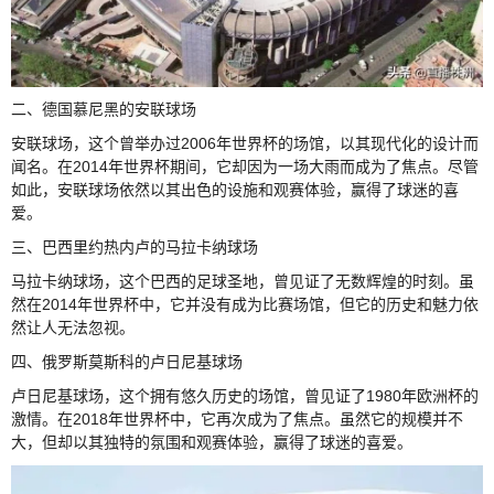
二、德国慕尼黑的安联球场
安联球场，这个曾举办过2006年世界杯的场馆，以其现代化的设计而
闻名。在2014年世界杯期间，它却因为一场大雨而成为了焦点。尽管
如此，安联球场依然以其出色的设施和观赛体验，赢得了球迷的喜
爱。
三、巴西里约热内卢的马拉卡纳球场
马拉卡纳球场，这个巴西的足球圣地，曾见证了无数辉煌的时刻。虽
然在2014年世界杯中，它并没有成为比赛场馆，但它的历史和魅力依
然让人无法忽视。
四、俄罗斯莫斯科的卢日尼基球场
卢日尼基球场，这个拥有悠久历史的场馆，曾见证了1980年欧洲杯的
激情。在2018年世界杯中，它再次成为了焦点。虽然它的规模并不
大，但却以其独特的氛围和观赛体验，赢得了球迷的喜爱。