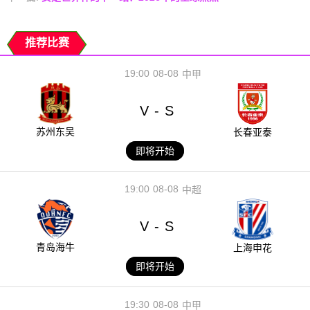
推荐比赛
19:00
08-08
中甲
V
S
-
苏州东吴
长春亚泰
即将开始
19:00
08-08
中超
V
S
-
青岛海牛
上海申花
即将开始
19:30
08-08
中甲