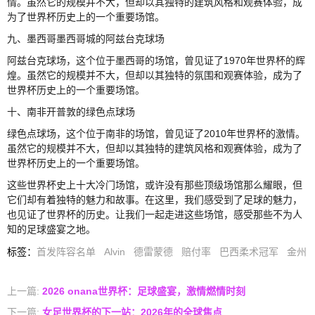
情。虽然它的规模并不大，但却以其独特的建筑风格和观赛体验，成
为了世界杯历史上的一个重要场馆。
九、墨西哥墨西哥城的阿兹台克球场
阿兹台克球场，这个位于墨西哥的场馆，曾见证了1970年世界杯的辉
煌。虽然它的规模并不大，但却以其独特的氛围和观赛体验，成为了
世界杯历史上的一个重要场馆。
十、南非开普敦的绿色点球场
绿色点球场，这个位于南非的场馆，曾见证了2010年世界杯的激情。
虽然它的规模并不大，但却以其独特的建筑风格和观赛体验，成为了
世界杯历史上的一个重要场馆。
这些世界杯史上十大冷门场馆，或许没有那些顶级场馆那么耀眼，但
它们却有着独特的魅力和故事。在这里，我们感受到了足球的魅力，
也见证了世界杯的历史。让我们一起走进这些场馆，感受那些不为人
知的足球盛宴之地。
标签
：
首发阵容名单
Alvin
德雷蒙德
赔付率
巴西柔术冠军
金州
上一篇:
2026 onana世界杯：足球盛宴，激情燃情时刻
下一篇:
女足世界杯的下一站：2026年的全球焦点