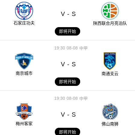
V
S
-
石家庄功夫
陕西联合月亮泊队
即将开始
19:30
08-08
中甲
V
S
-
南京城市
南通支云
即将开始
19:30
08-08
中甲
V
S
-
梅州客家
佛山南狮
即将开始