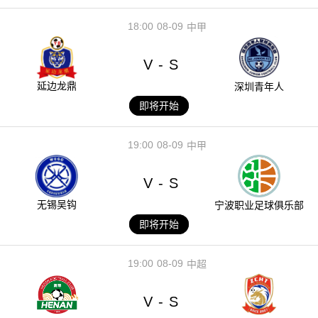
18:00
08-09
中甲
V
S
-
延边龙鼎
深圳青年人
即将开始
19:00
08-09
中甲
V
S
-
无锡吴钩
宁波职业足球俱乐部
即将开始
19:00
08-09
中超
V
S
-