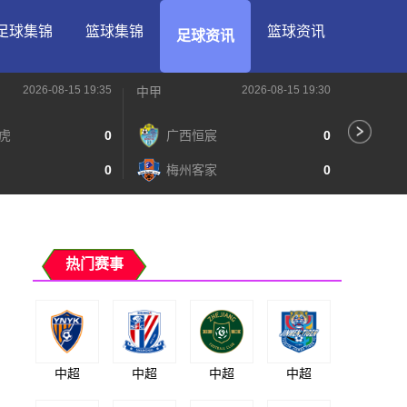
足球集锦
篮球集锦
篮球资讯
足球资讯
2026-08-15 19:35
2026-08-15 19:30
中甲
中甲
虎
0
广西恒宸
0
无
0
梅州客家
0
广
热门赛事
中超
中超
中超
中超