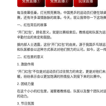
免费直播①
免费直播②
玩球直播
每当夜幕低垂，灯光照亮赛场，中国男乒的运动员们便在球
赛，还有许多温情脉脉的故事。今天，就让我带你一下这场赛
一、红包背后的故事
“开门红包”，顾名思义，就是比赛结束后，教练组和队医为
辛勤付出的肯定和鼓励。
据内部人士透露，这份“开门红包”的由来，源于我国乒乓球
和队医都会以这种方式表达对他们努力的认可。如今，这一
二、红包里的意义
1. 激励作用
“开门红包”不仅是对运动员们过往努力的肯定，更是对他们
暖，纷纷表示会以更加饱满的热情投入到接下来的比赛中。
2. 团结力量
在这个小小的红包里，凝聚着教练组、队医以及整个团队对
的动力。
3. 节日氛围