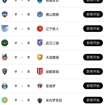
南通支云
V
-
S
即将开始
佛山南狮
V
-
S
即将开始
辽宁铁人
V
-
S
即将开始
武汉三镇
V
-
S
即将开始
大连鲲城
V
-
S
即将开始
成都蓉城
V
-
S
即将开始
圣保罗
V
-
S
即将开始
米内罗竞技