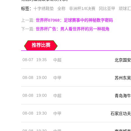
标签
：
十字绣鞋垫
全称
非洲杯1/8决赛
冈比亚甲
顽球汇
上一篇:
世界杯07068：足球赛事中的神秘数字密码
下一篇:
世界杯广告：男人看世界杯的另一种视角
推荐比赛
08-07
19:35
中超
北京国安
08-08
19:00
中甲
苏州东吴
08-08
19:00
中超
青岛海牛
08-08
19:30
中甲
石家庄功夫
08-08
19:30