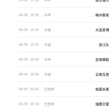
中甲
南京城市
08-08
19:30
中甲
梅州客家
08-08
19:35
中超
大连英博
08-08
19:35
中超
浙江队
08-08
20:00
中甲
定南赣联
08-08
20:00
中超
云南玉昆
08-09
03:00
巴西甲
格雷米奥
08-09
05:30
巴西甲
瑞模贝雷