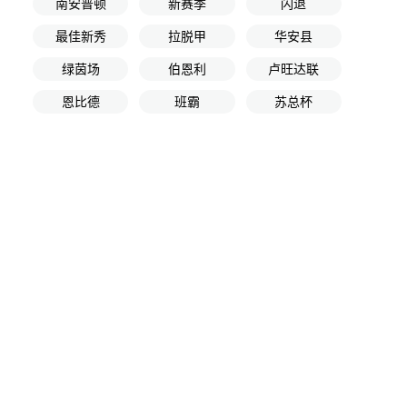
南安普顿
新赛季
闪退
最佳新秀
拉脱甲
华安县
绿茵场
伯恩利
卢旺达联
恩比德
班霸
苏总杯