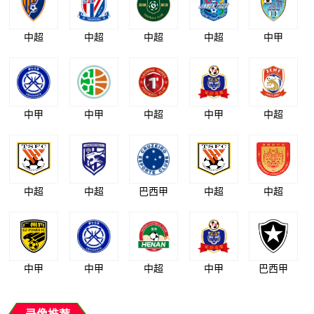
中超
中超
中超
中超
中甲
中甲
中甲
中超
中甲
中超
中超
中超
巴西甲
中超
中超
中甲
中甲
中超
中甲
巴西甲