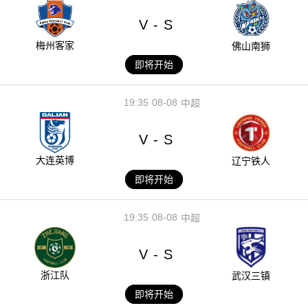
V
S
-
梅州客家
佛山南狮
即将开始
19:35
08-08
中超
V
S
-
大连英博
辽宁铁人
即将开始
19:35
08-08
中超
V
S
-
浙江队
武汉三镇
即将开始