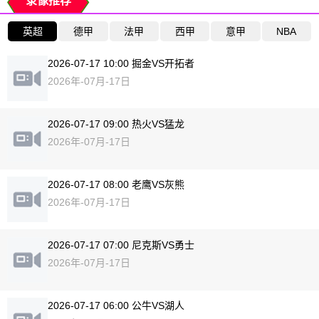
录像推荐
英超
德甲
法甲
西甲
意甲
NBA
2026-07-17 10:00 掘金VS开拓者
2026年-07月-17日
2026-07-17 09:00 热火VS猛龙
2026年-07月-17日
2026-07-17 08:00 老鹰VS灰熊
2026年-07月-17日
2026-07-17 07:00 尼克斯VS勇士
2026年-07月-17日
2026-07-17 06:00 公牛VS湖人