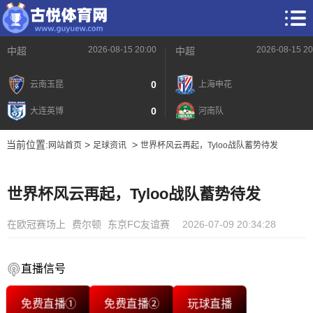
2026-08-15 20:00
2026-08-15 20
中超
中超
0
云南玉昆
上海申花
0
大连英博
河南队
当前位置:
>
>
网站首页
足球资讯
世界杯风云再起，Tyloo战队蓄势待发
世界杯风云再起，Tyloo战队蓄势待发
在欧冠赛场上
费尔顿
东京FC友谊赛
2026-07-09 20:34:28
直播信号
免费直播①
免费直播②
玩球直播