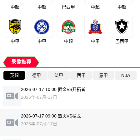
中超
中超
巴西甲
中超
中超
中甲
中甲
中超
中甲
巴西甲
录像推荐
英超
德甲
法甲
西甲
意甲
NBA
2026-07-17 10:00 掘金VS开拓者
2026年-07月-17日
2026-07-17 09:00 热火VS猛龙
2026年-07月-17日