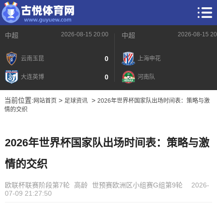
2026-08-15 20:00
2026-08-15 20
中超
中超
0
云南玉昆
上海申花
0
大连英博
河南队
当前位置:
>
>
网站首页
足球资讯
2026年世界杯国家队出场时间表：策略与激
情的交织
2026年世界杯国家队出场时间表：策略与激
情的交织
欧联杯联赛阶段第7轮
高龄
世预赛欧洲区小组赛G组第9轮
2026-
07-09 21:27:50