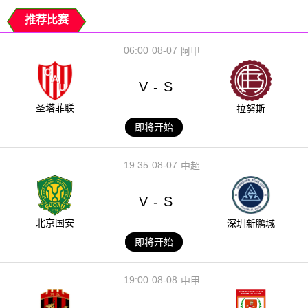
推荐比赛
06:00
08-07
阿甲
V
S
-
圣塔菲联
拉努斯
即将开始
19:35
08-07
中超
V
S
-
北京国安
深圳新鹏城
即将开始
19:00
08-08
中甲