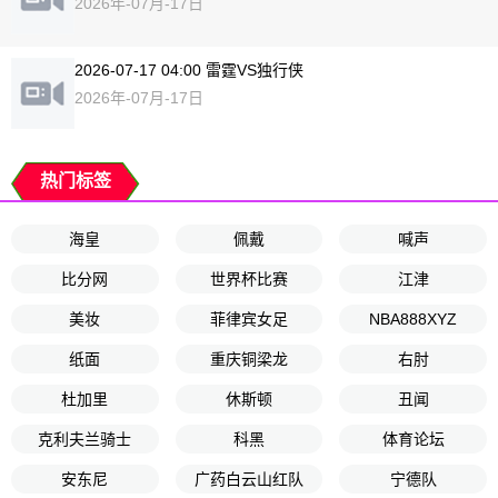
2026年-07月-17日
2026-07-17 04:00 雷霆VS独行侠
2026年-07月-17日
热门标签
海皇
佩戴
喊声
比分网
世界杯比赛
江津
美妆
菲律宾女足
NBA888XYZ
纸面
重庆铜梁龙
右肘
杜加里
休斯顿
丑闻
克利夫兰骑士
科黑
体育论坛
安东尼
广药白云山红队
宁德队