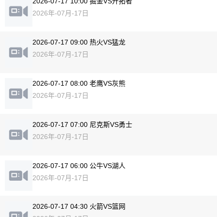
2026-07-17 10:00 掘金VS开拓者
2026年-07月-17日
2026-07-17 09:00 热火VS猛龙
2026年-07月-17日
2026-07-17 08:00 老鹰VS灰熊
2026年-07月-17日
2026-07-17 07:00 尼克斯VS勇士
2026年-07月-17日
2026-07-17 06:00 公牛VS湖人
2026年-07月-17日
2026-07-17 04:30 火箭VS篮网