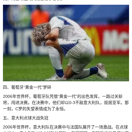
四、葡萄牙“黄金一代”梦碎
2006年世界杯，葡萄牙队凭借“黄金一代”的出色发挥，一路过关斩
将，闯进决赛。在决赛中，他们却以0-3不敌意大利队，屈居亚军。那
一刻，C罗的失望表情成为了永恒。
五、意大利点球大战失冠
2006年世界杯，意大利队在决赛中与法国队展开了一场激战。在点球