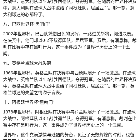
大战中，意大利队以4-3战胜西德队，夺得冠军。在随后的世界杯决赛
中，意大利队在点球大战中败给了阿根廷队，屈居亚军。那一刻，意
大利球迷的心都碎了。
八、巴西世界杯“黑哨门”
2002年世界杯，巴西队凭借出色的发挥，一路过关斩将，闯进决赛。
在决赛中，他们却以0-2不敌德国队，屈居亚军。赛后，有消息称，裁
判在比赛中存在黑哨行为，这一事件成为了世界杯历史上的一个丑
闻。
九、英格兰点球大战失冠
1966年世界杯，英格兰队在决赛中与西德队展开了一场激战。在点球
大战中，英格兰队以4-2战胜西德队，夺得冠军。在随后的世界杯决赛
中，英格兰队在点球大战中败给了阿根廷队，屈居亚军。那一刻，英
格兰球迷的失望之情溢于言表。
十、阿根廷世界杯“黑哨门”
1978年世界杯，阿根廷队在决赛中与荷兰队展开了一场激战。在点球
大战中，阿根廷队以3-1战胜荷兰队，夺得冠军。有消息称，裁判在比
赛中存在黑哨行为，这一事件成为了世界杯历史上的一个丑闻。
世界杯，这个充满激情与残酷的舞台，见证了无数辉煌的时刻，也留