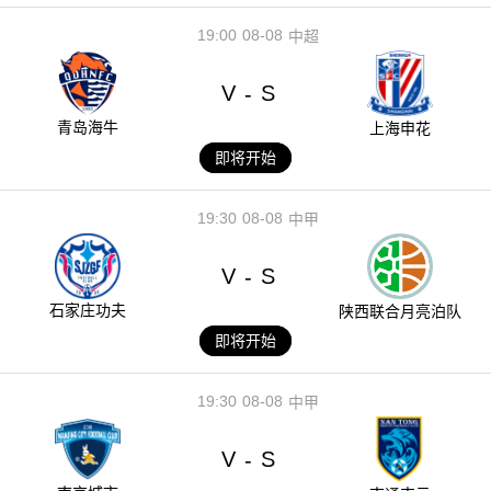
19:00
08-08
中超
V
S
-
青岛海牛
上海申花
即将开始
19:30
08-08
中甲
V
S
-
石家庄功夫
陕西联合月亮泊队
即将开始
19:30
08-08
中甲
V
S
-