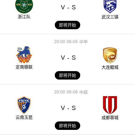
V
S
-
浙江队
武汉三镇
即将开始
20:00
08-08
中甲
V
S
-
定南赣联
大连鲲城
即将开始
20:00
08-08
中超
V
S
-
云南玉昆
成都蓉城
即将开始