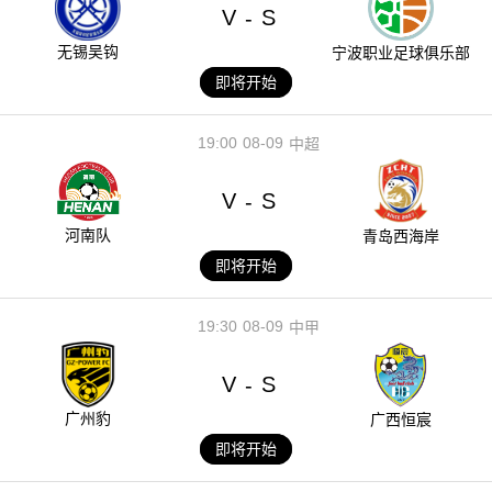
V
S
-
无锡吴钩
宁波职业足球俱乐部
即将开始
19:00
08-09
中超
V
S
-
河南队
青岛西海岸
即将开始
19:30
08-09
中甲
V
S
-
广州豹
广西恒宸
即将开始