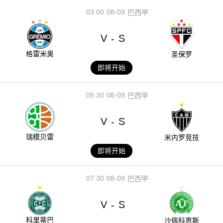
03:00
08-09
巴西甲
V
S
-
格雷米奥
圣保罗
即将开始
05:30
08-09
巴西甲
V
S
-
瑞模贝雷
米内罗竞技
即将开始
07:30
08-09
巴西甲
V
S
-
科里蒂巴
沙佩科恩斯