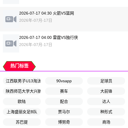
2026-07-17 04:30 火箭VS篮网
2026年-07月-17日
2026-07-17 04:00 雷霆VS独行侠
2026年-07月-17日
热门标签
江西联男子U13淘汰赛
90vsapp
足球员
陕西师范大学大兴新区小学
赛车
大前锋
欧陆
配合
达人
上海盛丽女足B队
贾马尔
种形式
苏巴提
博努奇
商场