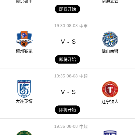
南京城市
南通支云
即将开始
19:30
08-08
中甲
V
S
-
梅州客家
佛山南狮
即将开始
19:35
08-08
中超
V
S
-
大连英博
辽宁铁人
即将开始
19:35
08-08
中超