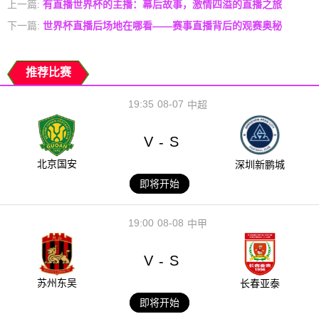
上一篇:
有直播世界杯的主播：幕后故事，激情四溢的直播之旅
下一篇:
世界杯直播后场地在哪看——赛事直播背后的观赛奥秘
推荐比赛
19:35
08-07
中超
V
S
-
北京国安
深圳新鹏城
即将开始
19:00
08-08
中甲
V
S
-
苏州东吴
长春亚泰
即将开始