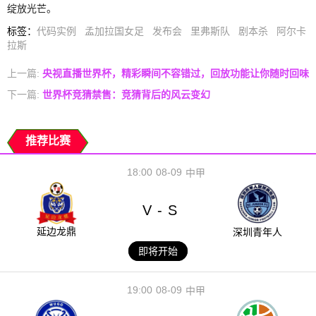
绽放光芒。
标签
：
代码实例
孟加拉国女足
发布会
里弗斯队
剧本杀
阿尔卡
拉斯
上一篇:
央视直播世界杯，精彩瞬间不容错过，回放功能让你随时回味
下一篇:
世界杯竞猜禁售：竞猜背后的风云变幻
推荐比赛
18:00
08-09
中甲
V
S
-
延边龙鼎
深圳青年人
即将开始
19:00
08-09
中甲