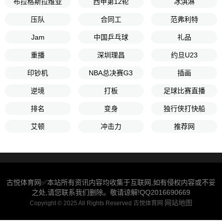
布拉格斯拉维亚
西甲第12轮
冰淇淋
压队
合同工
范弗利特
Jam
中国乒乓球
礼品
重播
深圳理昌
约旦U23
印钞机
NBA总决赛G3
插画
逆境
打板
足球比赛直播
排名
变身
独行侠打快船
艾顿
冲击力
推荐网
古悦体育网✅本站所有资讯内容均收集于互联网,如有侵权内容或不妥
之处,请您联系我们删除。敬请谅解!QQ2016690669
网站地图
Copyright © 2025 All Rights Reserved 古悦体育网