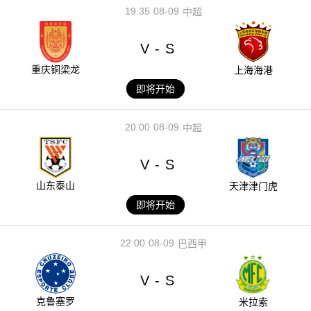
19:35
08-09
中超
V
S
-
重庆铜梁龙
上海海港
即将开始
20:00
08-09
中超
V
S
-
山东泰山
天津津门虎
即将开始
22:00
08-09
巴西甲
V
S
-
克鲁塞罗
米拉索