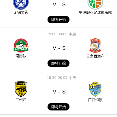
V
S
-
无锡吴钩
宁波职业足球俱乐部
即将开始
19:00
08-09
中超
V
S
-
河南队
青岛西海岸
即将开始
19:30
08-09
中甲
V
S
-
广州豹
广西恒宸
即将开始