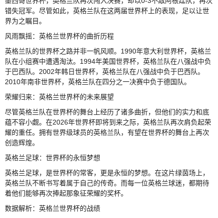
墨西哥世界杯，英格兰队再次闯入决赛，却以0-3不敌阿根廷队，再次
错失冠军。尽管如此，英格兰队在这两届世界杯上的表现，足以让世
界为之瞩目。
风雨飘摇：英格兰世界杯的曲折历程
英格兰队的世界杯之路并非一帆风顺。1990年意大利世界杯，英格兰
队在小组赛中遭遇淘汰。1994年美国世界杯，英格兰队在八强战中负
于巴西队。2002年韩日世界杯，英格兰队在八强战中负于巴西队。
2010年南非世界杯，英格兰队在四分之一决赛中负于德国队。
荣耀归来：英格兰世界杯的未来展望
尽管英格兰队在世界杯的舞台上经历了诸多曲折，但他们的实力和底
蕴不容小觑。在2026年世界杯即将到来之际，英格兰队再次肩负起荣
耀的重任。拥有世界级球员的英格兰队，有望在世界杯的舞台上再次
创造辉煌。
英格兰足球：世界杯的永恒梦想
英格兰足球，是世界杯的常客，更是永恒的梦想。在这片绿茵场上，
英格兰队不断书写着属于自己的传奇。而每一位英格兰球迷，都期待
着他们能够再次捧起那象征荣耀的奖杯。
数据解析：英格兰世界杯的战绩