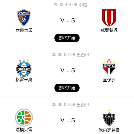
20:00
08-08
中超
V
S
-
云南玉昆
成都蓉城
即将开始
03:00
08-09
巴西甲
V
S
-
格雷米奥
圣保罗
即将开始
05:30
08-09
巴西甲
V
S
-
瑞模贝雷
米内罗竞技