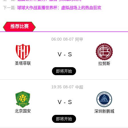
下一篇:
球球大作战直播世界杯：虚拟战场上的热血狂欢
推荐比赛
06:00
08-07
阿甲
V
S
-
圣塔菲联
拉努斯
即将开始
19:35
08-07
中超
V
S
-
北京国安
深圳新鹏城
即将开始