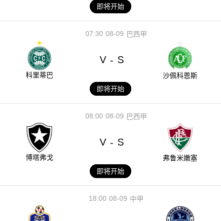
即将开始
07:30
08-09
巴西甲
V
S
-
科里蒂巴
沙佩科恩斯
即将开始
08:00
08-09
巴西甲
V
S
-
博塔弗戈
弗鲁米嫩塞
即将开始
18:00
08-09
中甲