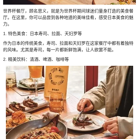
世界杯餐厅，顾名思义，就是为世界杯期间球迷们量身打造的美食餐
厅。在这里，你可以品尝到各种地道的美味佳肴，感受日本美食的魅
力。
1. 特色美食：日本寿司、拉面、天妇罗等
作为日本的传统美食，寿司、拉面和天妇罗在这家餐厅中都有着独特
的风味。尤其是寿司，每一片都新鲜饱满，让人欲罢不能。
2. 精美饮料：清酒、啤酒、咖啡等