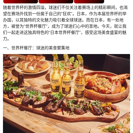
随着世界杯的激情四溢，球迷们不仅关注着赛场上的精彩瞬间，也渴
望在赛场外找到一份属于自己的“狂欢”。日本，作为本届世界杯的举
办国，以其独特的文化魅力吸引着全球球迷。而在日本，有一处地
方，被誉为“世界杯餐厅”，成为了球迷们心中的圣地。今天，就让我
们一起走进这独具特色的“日本世界杯餐厅”，感受这场美食盛宴的魅
力。
一、世界杯餐厅：球迷的美食聚集地