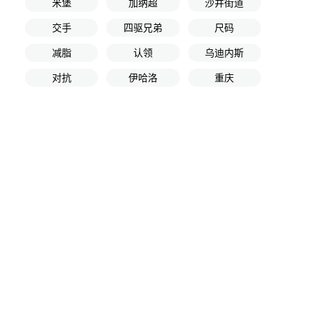
米堡
加纳超
沙井街道
交手
四驱兄弟
尺码
减脂
认领
乌迪内斯
对抗
伊哈洛
重庆