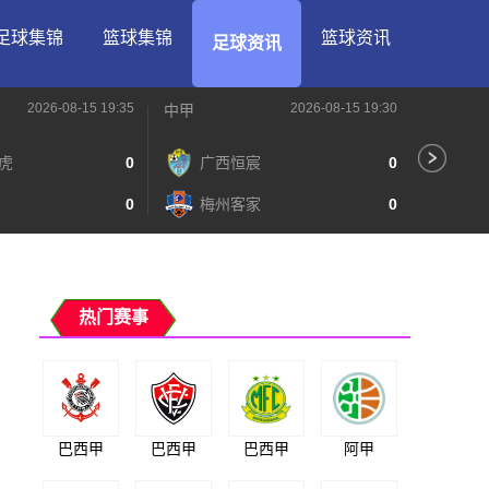
足球集锦
篮球集锦
篮球资讯
足球资讯
2026-08-15 19:35
2026-08-15 19:30
中甲
中甲
虎
0
广西恒宸
0
无
0
梅州客家
0
广
热门赛事
巴西甲
巴西甲
巴西甲
阿甲