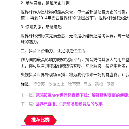
2. 足球盛宴，见证历史时刻
世界杯作为足球界的最高荣誉，每一届都见证着历史的时刻。从1
迹”，再到2014年巴西世界杯的“德国战车”，世界杯始终是
3. 惊险刺激，悬念迭起
世界杯比赛历来充满悬念，无论是小组赛还是淘汰赛，每一
球的魅力。
三、抖音平台助力，让足球走进生活
作为国内最具影响力的短视频平台，抖音凭借其强大的用户
上，你可以看到球迷们的热情欢呼、专业解说、精彩集锦等
央视抖音世界杯现场直播，将为我们带来一场视觉盛宴。让
标签
：
特仑苏
数据图上
德布劳
专区
跳楼
软景
上一篇:
足球彩票APP世界杯直播下载：解锁精彩赛事的便捷
下一篇:
世界杯直播：C罗现场视频背后的故事
推荐比赛