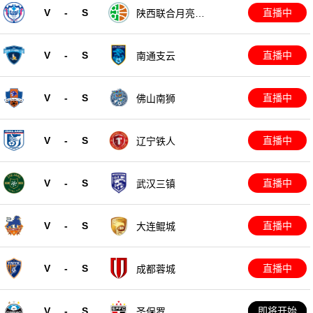
V
-
S
直播中
陕西联合月亮泊
队
V
-
S
直播中
南通支云
V
-
S
直播中
佛山南狮
V
-
S
直播中
辽宁铁人
V
-
S
直播中
武汉三镇
V
-
S
直播中
大连鲲城
V
-
S
直播中
成都蓉城
V
-
S
即将开始
圣保罗