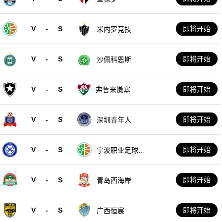
V
-
S
即将开始
米内罗竞技
V
-
S
即将开始
沙佩科恩斯
V
-
S
即将开始
弗鲁米嫩塞
V
-
S
即将开始
深圳青年人
V
-
S
即将开始
宁波职业足球俱
乐部
V
-
S
即将开始
青岛西海岸
V
-
S
即将开始
广西恒宸