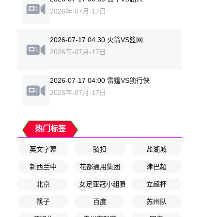
2026年-07月-17日
2026-07-17 04:30 火箭VS篮网
2026年-07月-17日
2026-07-17 04:00 雷霆VS独行侠
2026年-07月-17日
热门标签
英文字幕
骑扣
盐湖城
新西兰中
花都通用集团
津巴超
北京
女足亚冠小组赛B组
立超杯
筷子
百度
苏州队