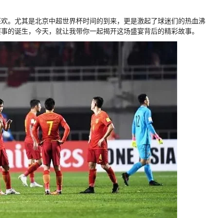
狂欢。尤其是北京中超世界杯时间的到来，更是激起了球迷们的热血沸
赛事的诞生，今天，就让我带你一起揭开这场盛宴背后的精彩故事。