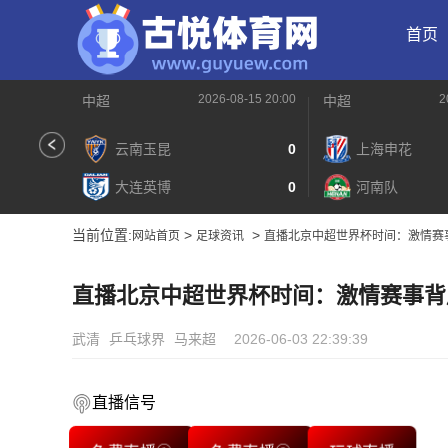
首页
2026-08-15 20:00
2
中超
中超
云南玉昆
0
上海申花
大连英博
0
河南队
当前位置:
>
>
网站首页
足球资讯
直播北京中超世界杯时间：激情赛
直播北京中超世界杯时间：激情赛事背
武清
乒乓球界
马来超
2026-06-03 22:39:39
直播信号