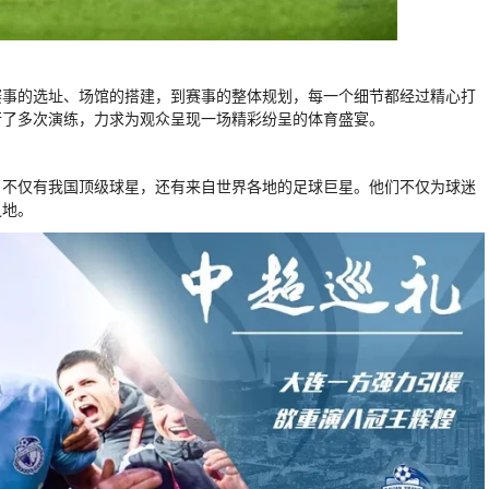
赛事的选址、场馆的搭建，到赛事的整体规划，每一个细节都经过精心打
行了多次演练，力求为观众呈现一场精彩纷呈的体育盛宴。
。不仅有我国顶级球星，还有来自世界各地的足球巨星。他们不仅为球迷
之地。