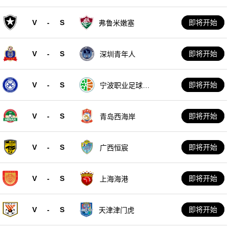
V
-
S
即将开始
弗鲁米嫩塞
V
-
S
即将开始
深圳青年人
V
-
S
即将开始
宁波职业足球俱
乐部
V
-
S
即将开始
青岛西海岸
V
-
S
即将开始
广西恒宸
V
-
S
即将开始
上海海港
V
-
S
即将开始
天津津门虎