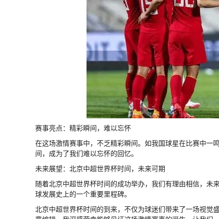
赛事亮点：精彩瞬间，难以忘怀
在这场激情赛事中，不乏精彩瞬间。如我国球星在比赛中一
间，成为了我们难以忘怀的回忆。
未来展望：北京中超世界杯时间，未来可期
随着北京中超世界杯时间的成功举办，我们有理由相信，未
球发展史上的一个重要里程碑。
北京中超世界杯时间的到来，不仅为球迷们带来了一场视觉