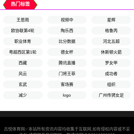
热门标签
王思雨
视频中
星辉
欧协联第4轮
陶乐西
格鲁丙
职业体育
比分数据
河北五超
粤超西区第1轮
德女杯
休斯顿火箭
西藏
腾讯直播
罗女甲
风云
门将王菲
成功者
玄武
客场赛
组织
减少
logo
广州传骋女足
古悦体育网✅本站所有资讯内容均收集于互联网,如有侵权内容或不妥