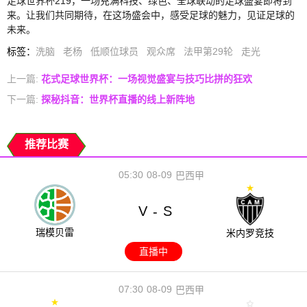
足球世界杯219，一场充满科技、绿色、全球联动的足球盛宴即将到
来。让我们共同期待，在这场盛会中，感受足球的魅力，见证足球的
未来。
标签
：
洗脑
老杨
低顺位球员
观众席
法甲第29轮
走光
上一篇:
花式足球世界杯：一场视觉盛宴与技巧比拼的狂欢
下一篇:
探秘抖音：世界杯直播的线上新阵地
推荐比赛
05:30
08-09
巴西甲
V
S
-
瑞模贝雷
米内罗竞技
直播中
07:30
08-09
巴西甲