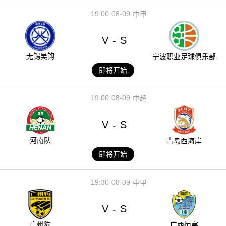
19:00
08-09
中甲
V
S
-
无锡吴钩
宁波职业足球俱乐部
即将开始
19:00
08-09
中超
V
S
-
河南队
青岛西海岸
即将开始
19:30
08-09
中甲
V
S
-
广州豹
广西恒宸