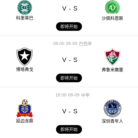
V
S
-
科里蒂巴
沙佩科恩斯
即将开始
08:00
08-09
巴西甲
V
S
-
博塔弗戈
弗鲁米嫩塞
即将开始
18:00
08-09
中甲
V
S
-
延边龙鼎
深圳青年人
即将开始