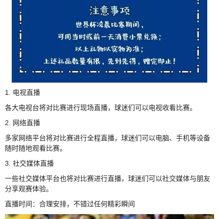
1. 电视直播
各大电视台将对比赛进行现场直播，球迷们可以电视收看比赛。
2. 网络直播
多家网络平台将对比赛进行全程直播，球迷们可以电脑、手机等设备
随时随地观看比赛。
3. 社交媒体直播
一些社交媒体平台也将对比赛进行直播，球迷们可以社交媒体与朋友
分享观赛体验。
直播时间：合理安排，不错过任何精彩瞬间