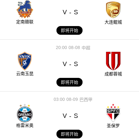
V
S
-
定南赣联
大连鲲城
即将开始
20:00
08-08
中超
V
S
-
云南玉昆
成都蓉城
即将开始
03:00
08-09
巴西甲
V
S
-
格雷米奥
圣保罗
即将开始