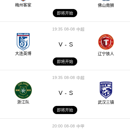
梅州客家
佛山南狮
即将开始
19:35
08-08
中超
V
S
-
大连英博
辽宁铁人
即将开始
19:35
08-08
中超
V
S
-
浙江队
武汉三镇
即将开始
20:00
08-08
中甲