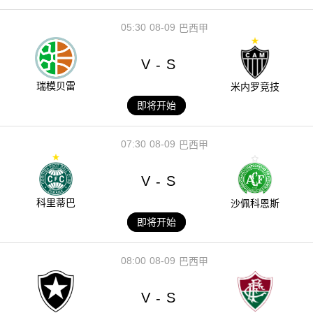
05:30
08-09
巴西甲
V
S
-
瑞模贝雷
米内罗竞技
即将开始
07:30
08-09
巴西甲
V
S
-
科里蒂巴
沙佩科恩斯
即将开始
08:00
08-09
巴西甲
V
S
-