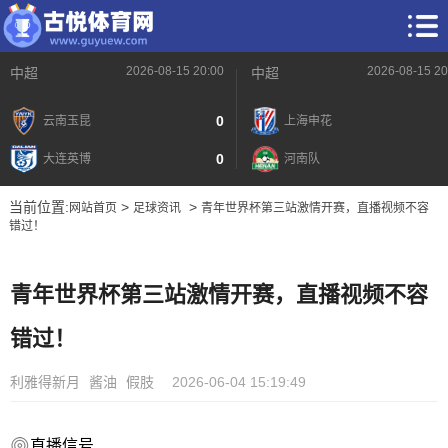
2026-08-15 20:00
2026-08-15 20
中超
中超
0
云南玉昆
上海申花
0
大连英博
河南队
当前位置:
>
>
网站首页
足球资讯
青年世界杯第三站激情开赛，直播视频不容
错过！
青年世界杯第三站激情开赛，直播视频不容
错过！
利雅得新月
酱油
假肢
2026-06-04 15:19:49
直播信号