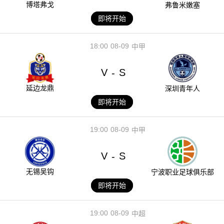
博塔弗戈
弗鲁米嫩塞
即将开始
18:00
08-09
中甲
V
S
-
延边龙鼎
深圳青年人
即将开始
19:00
08-09
中甲
V
S
-
无锡吴钩
宁波职业足球俱乐部
即将开始
19:00
08-09
中超