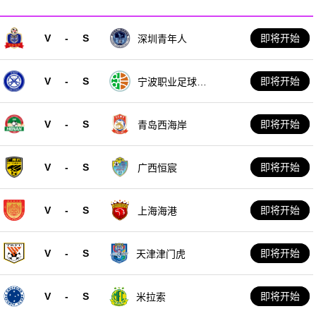
V
-
S
即将开始
深圳青年人
V
-
S
即将开始
宁波职业足球俱
乐部
V
-
S
即将开始
青岛西海岸
V
-
S
即将开始
广西恒宸
V
-
S
即将开始
上海海港
V
-
S
即将开始
天津津门虎
V
-
S
即将开始
米拉索