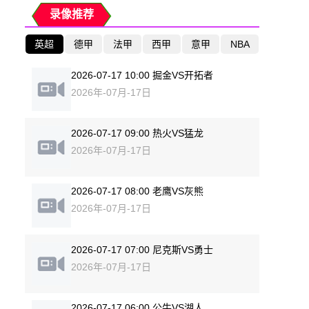
录像推荐
英超
德甲
法甲
西甲
意甲
NBA
2026-07-17 10:00 掘金VS开拓者
2026年-07月-17日
2026-07-17 09:00 热火VS猛龙
2026年-07月-17日
2026-07-17 08:00 老鹰VS灰熊
2026年-07月-17日
2026-07-17 07:00 尼克斯VS勇士
2026年-07月-17日
2026-07-17 06:00 公牛VS湖人