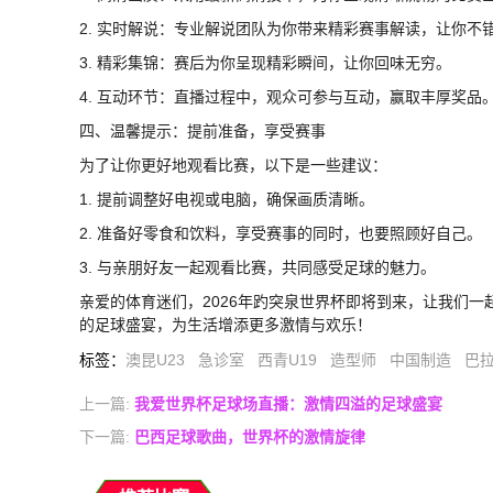
2. 实时解说：专业解说团队为你带来精彩赛事解读，让你不
3. 精彩集锦：赛后为你呈现精彩瞬间，让你回味无穷。
4. 互动环节：直播过程中，观众可参与互动，赢取丰厚奖品
四、温馨提示：提前准备，享受赛事
为了让你更好地观看比赛，以下是一些建议：
1. 提前调整好电视或电脑，确保画质清晰。
2. 准备好零食和饮料，享受赛事的同时，也要照顾好自己。
3. 与亲朋好友一起观看比赛，共同感受足球的魅力。
亲爱的体育迷们，2026年趵突泉世界杯即将到来，让我们
的足球盛宴，为生活增添更多激情与欢乐！
标签
：
澳昆U23
急诊室
西青U19
造型师
中国制造
巴
上一篇:
我爱世界杯足球场直播：激情四溢的足球盛宴
下一篇:
巴西足球歌曲，世界杯的激情旋律