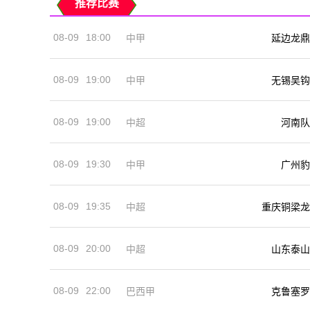
推荐比赛
08-09
18:00
中甲
延边龙鼎
08-09
19:00
中甲
无锡吴钩
08-09
19:00
河南队
中超
08-09
19:30
中甲
广州豹
08-09
19:35
中超
重庆铜梁龙
08-09
20:00
中超
山东泰山
08-09
22:00
巴西甲
克鲁塞罗